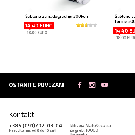
Šablone za nadogradnju 300kom
Šablone z
forme 30
14.40 EURO
14.40 E
18.00 EURO
18.00 EUR
OSTANITE POVEZANI
Kontakt
+385 (091)202-03-04
Milivoja Matošeca 3a
Zagreb
,
10000
Nazovite nas od 8 do 16 sati
Hrvatska