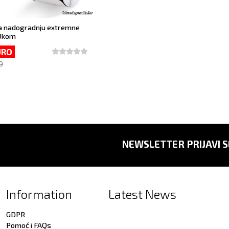
a nadogradnju extremne
0kom
URO
O
NEWSLETTER PRIJAVI S
Information
Latest News
GDPR
Pomoć i FAQs