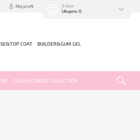
0 item
Moj profil
Ukupno: 0
ASE&TOP COAT
BUILDER&GUM GEL
ION
CLASS A GREEN COLLECTION