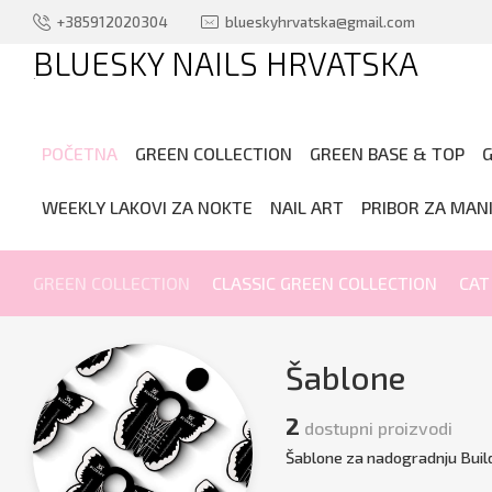
+385912020304
blueskyhrvatska@gmail.com
BLUESKY NAILS HRVATSKA
.
POČETNA
GREEN COLLECTION
GREEN BASE & TOP
G
WEEKLY LAKOVI ZA NOKTE
NAIL ART
PRIBOR ZA MAN
GREEN COLLECTION
CLASSIC GREEN COLLECTION
CAT
Šablone
2
dostupni proizvodi
Šablone za nadogradnju Buil