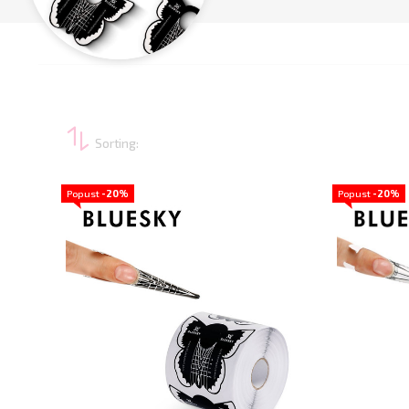
Sorting:
Popust
-20%
Popust
-20%