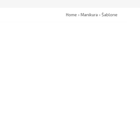
Home
»
Manikura
»
Šablone