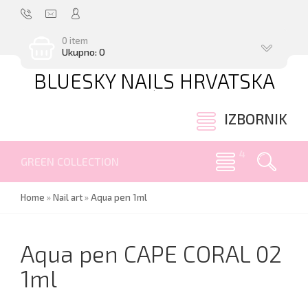
0 item
Ukupno: 0
BLUESKY NAILS HRVATSKA
.
IZBORNIK
GREEN COLLECTION
Home
»
Nail art
»
Aqua pen 1ml
Aqua pen CAPE CORAL 02
1ml