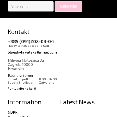
Kontakt
+385 (091)202-03-04
Nazovite nas od 8 do 16 sati
blueskyhrvatska@gmail.com
Milivoja Matošeca 3a
Zagreb
,
10000
Hrvatska
Radno vrijeme:
Poned.do petka:
8.00 - 16.00
Subota i nedjelja:
Zatvoreno
Pogledajte na karti
Information
Latest News
GDPR