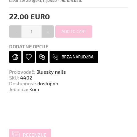
cleanser za efekt, nijansa - narančasta
22.00 EURO
-
+
DODATNE OPCIJE
BRZA NARUDŽBA
Proizvođač
:
Bluesky nails
SKU
:
4402
Dostupnost
:
dostupno
Jedinica
:
Kom
RECENZIJE