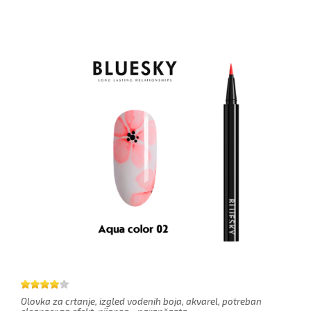
Olovka za crtanje, izgled vodenih boja, akvarel, potreban