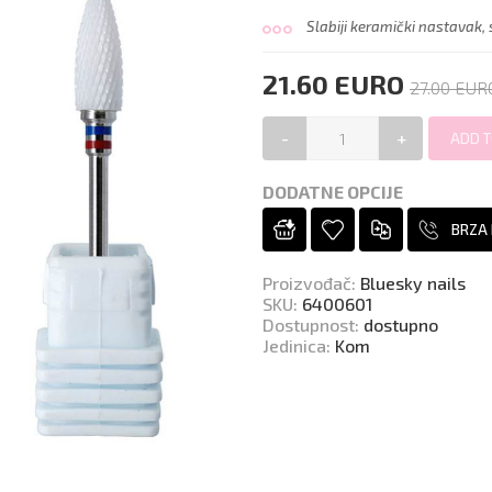
Slabiji keramički nastavak,
21.60 EURO
27.00 EUR
-
+
DODATNE OPCIJE
BRZA
Proizvođač
:
Bluesky nails
SKU
:
6400601
Dostupnost
:
dostupno
Jedinica
:
Kom