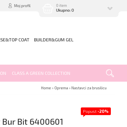
0 item
Moj profil
Ukupno: 0
ASE&TOP COAT
BUILDER&GUM GEL
ION
CLASS A GREEN COLLECTION
Home
»
Oprema
»
Nastavci za brusilicu
Popust
-20%
t Bur Bit 6400601