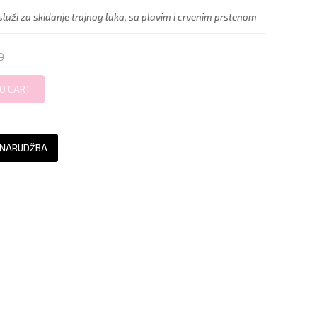
 služi za skidanje trajnog laka, sa plavim i crvenim prstenom
O
 NARUDŽBA