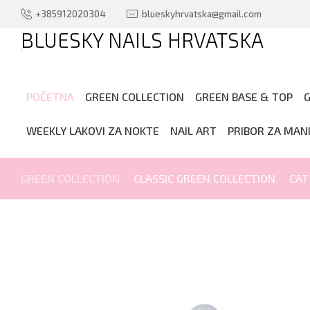
+385912020304
blueskyhrvatska@gmail.com
BLUESKY NAILS HRVATSKA
.
POČETNA
GREEN COLLECTION
GREEN BASE & TOP
G
WEEKLY LAKOVI ZA NOKTE
NAIL ART
PRIBOR ZA MAN
GREEN COLLECTION
CLASSIC GREEN COLLECTION
CAT