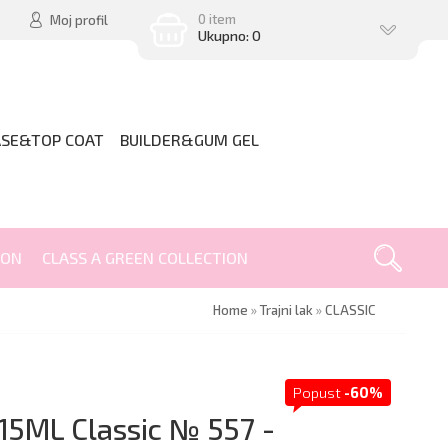
0 item
Moj profil
Ukupno: 0
ASE&TOP COAT
BUILDER&GUM GEL
ION
CLASS A GREEN COLLECTION
Home
»
Trajni lak
»
CLASSIC
Popust
-60%
 15ML Classic № 557 -