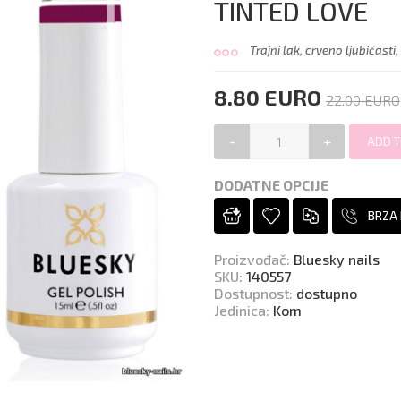
TINTED LOVE
Trajni lak, crveno ljubičasti
8.80 EURO
22.00 EURO
-
+
DODATNE OPCIJE
BRZA
Proizvođač
:
Bluesky nails
SKU
:
140557
Dostupnost
:
dostupno
Jedinica
:
Kom