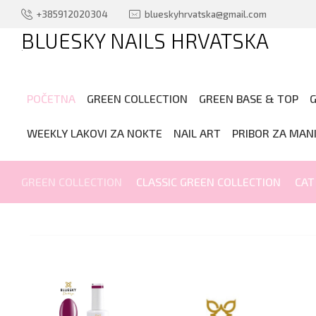
+385912020304
blueskyhrvatska@gmail.com
BLUESKY NAILS HRVATSKA
.
POČETNA
GREEN COLLECTION
GREEN BASE & TOP
G
WEEKLY LAKOVI ZA NOKTE
NAIL ART
PRIBOR ZA MAN
GREEN COLLECTION
CLASSIC GREEN COLLECTION
CAT