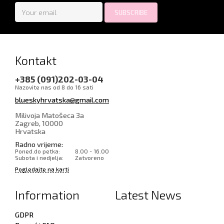
Kontakt
+385 (091)202-03-04
Nazovite nas od 8 do 16 sati
blueskyhrvatska@gmail.com
Milivoja Matošeca 3a
Zagreb
,
10000
Hrvatska
Radno vrijeme:
Poned.do petka:
8.00 - 16.00
Subota i nedjelja:
Zatvoreno
Pogledajte na karti
Information
Latest News
GDPR