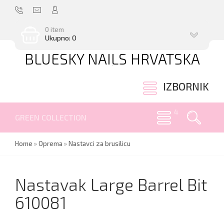
0 item
Ukupno: 0
BLUESKY NAILS HRVATSKA
.
IZBORNIK
GREEN COLLECTION
Home
»
Oprema
»
Nastavci za brusilicu
Nastavak Large Barrel Bit
610081