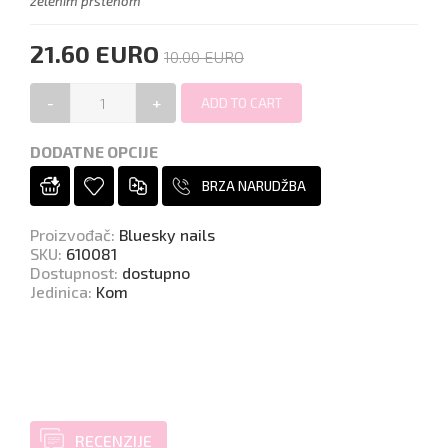
zelenim prstenom
21.60 EURO
10.00 EURO
-
+
DODATNE OPCIJE
BRZA NARUDŽBA
Proizvođač
:
Bluesky nails
SKU
:
610081
Dostupnost
:
dostupno
Jedinica
:
Kom
RECENZIJE