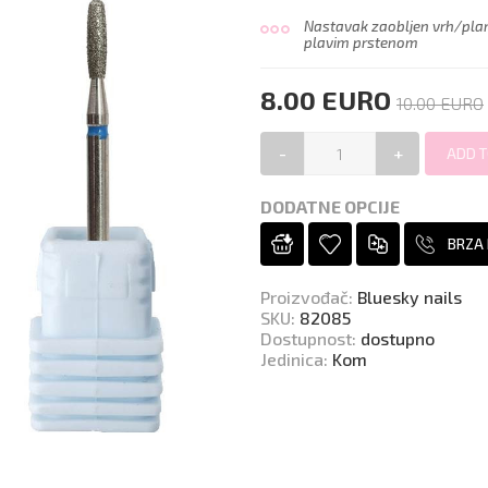
Nastavak zaobljen vrh/plame
plavim prstenom
8.00 EURO
10.00 EURO
-
+
DODATNE OPCIJE
BRZA
Proizvođač
:
Bluesky nails
SKU
:
82085
Dostupnost
:
dostupno
Jedinica
:
Kom