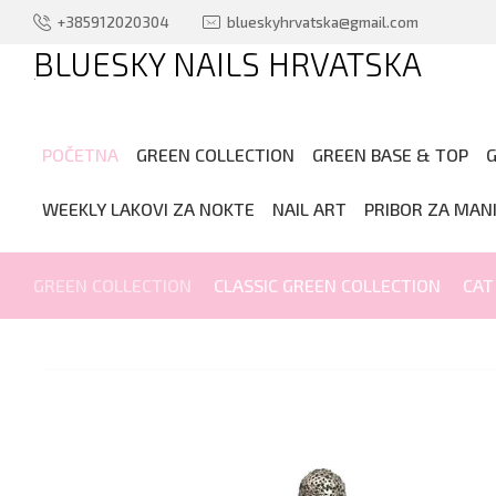
+385912020304
blueskyhrvatska@gmail.com
BLUESKY NAILS HRVATSKA
.
POČETNA
GREEN COLLECTION
GREEN BASE & TOP
G
WEEKLY LAKOVI ZA NOKTE
NAIL ART
PRIBOR ZA MAN
GREEN COLLECTION
CLASSIC GREEN COLLECTION
CAT