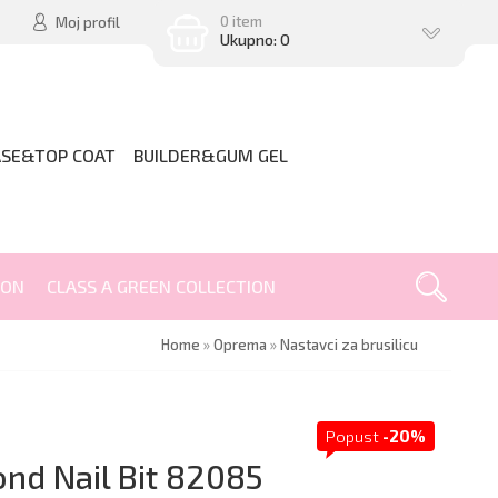
0 item
Moj profil
Ukupno: 0
ASE&TOP COAT
BUILDER&GUM GEL
ION
CLASS A GREEN COLLECTION
Home
»
Oprema
»
Nastavci za brusilicu
Popust
-20%
nd Nail Bit 82085