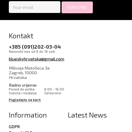
Kontakt
+385 (091)202-03-04
Nazovite nas od 8 do 16 sati
blueskyhrvatska@gmail.com
Milivoja Matošeca 3a
Zagreb
,
10000
Hrvatska
Radno vrijeme:
Poned.do petka:
8.00 - 16.00
Subota i nedjelja:
Zatvoreno
Pogledajte na karti
Information
Latest News
GDPR