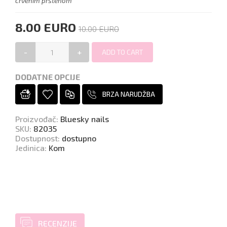
crvenim prstenom
8.00 EURO
10.00 EURO
-
+
DODATNE OPCIJE
BRZA NARUDŽBA
Proizvođač
:
Bluesky nails
SKU
:
82035
Dostupnost
:
dostupno
Jedinica
:
Kom
RECENZIJE