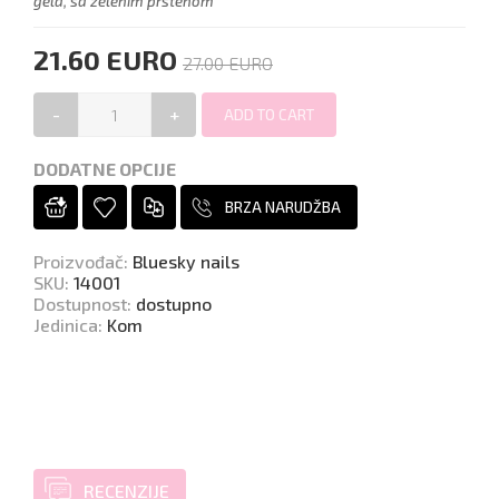
gela, sa zelenim prstenom
21.60 EURO
27.00 EURO
-
+
DODATNE OPCIJE
BRZA NARUDŽBA
Proizvođač
:
Bluesky nails
SKU
:
14001
Dostupnost
:
dostupno
Jedinica
:
Kom
RECENZIJE