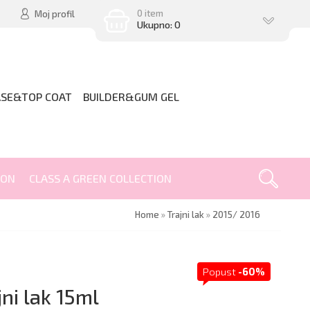
0 item
Moj profil
Ukupno: 0
ASE&TOP COAT
BUILDER&GUM GEL
ION
CLASS A GREEN COLLECTION
Home
»
Trajni lak
»
2015/ 2016
Popust
-60%
ni lak 15ml