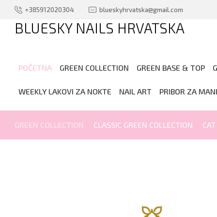
+385912020304
blueskyhrvatska@gmail.com
BLUESKY NAILS HRVATSKA
.
POČETNA
GREEN COLLECTION
GREEN BASE & TOP
G
WEEKLY LAKOVI ZA NOKTE
NAIL ART
PRIBOR ZA MAN
GREEN COLLECTION
CLASSIC GREEN COLLECTION
CAT