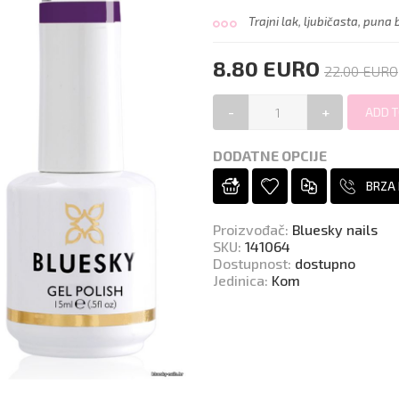
Trajni lak, ljubičasta, puna 
8.80 EURO
22.00 EURO
-
+
DODATNE OPCIJE
BRZA
Proizvođač
:
Bluesky nails
SKU
:
141064
Dostupnost
:
dostupno
Jedinica
:
Kom