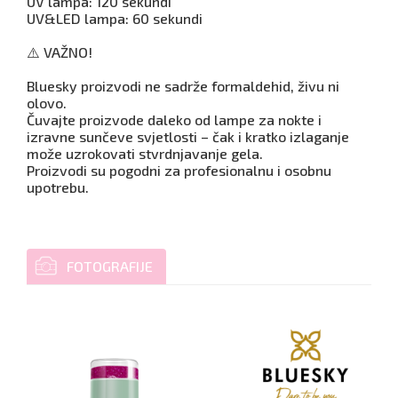
UV lampa: 120 sekundi
UV&LED lampa: 60 sekundi
⚠️ VAŽNO!
Bluesky proizvodi ne sadrže formaldehid, živu ni
olovo.
Čuvajte proizvode daleko od lampe za nokte i
izravne sunčeve svjetlosti – čak i kratko izlaganje
može uzrokovati stvrdnjavanje gela.
Proizvodi su pogodni za profesionalnu i osobnu
upotrebu.
FOTOGRAFIJE