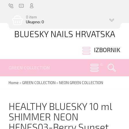
0 item
Ukupno: 0
BLUESKY NAILS HRVATSKA
.
IZBORNIK
GREEN COLLECTION
Home
»
GREEN COLLECTION
»
NEON GREEN COLLECTION
HEALTHY BLUESKY 10 ml
SHIMMER NEON
HFNES03-Berry Sunset