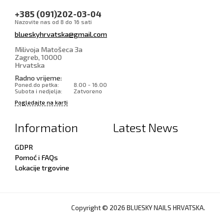
+385 (091)202-03-04
Nazovite nas od 8 do 16 sati
blueskyhrvatska@gmail.com
Milivoja Matošeca 3a
Zagreb
,
10000
Hrvatska
Radno vrijeme:
Poned.do petka:
8.00 - 16.00
Subota i nedjelja:
Zatvoreno
Pogledajte na karti
Information
Latest News
GDPR
Pomoć i FAQs
Lokacije trgovine
Copyright © 2026 BLUESKY NAILS HRVATSKA.