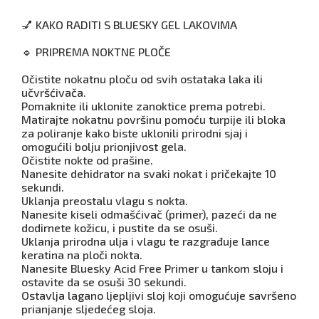
💅 KAKO RADITI S BLUESKY GEL LAKOVIMA
🔹 PRIPREMA NOKTNE PLOČE
Očistite nokatnu ploču od svih ostataka laka ili
učvršćivača.
Pomaknite ili uklonite zanoktice prema potrebi.
Matirajte nokatnu površinu pomoću turpije ili bloka
za poliranje kako biste uklonili prirodni sjaj i
omogućili bolju prionjivost gela.
Očistite nokte od prašine.
Nanesite dehidrator na svaki nokat i pričekajte 10
sekundi.
Uklanja preostalu vlagu s nokta.
Nanesite kiseli odmašćivač (primer), pazeći da ne
dodirnete kožicu, i pustite da se osuši.
Uklanja prirodna ulja i vlagu te razgrađuje lance
keratina na ploči nokta.
Nanesite Bluesky Acid Free Primer u tankom sloju i
ostavite da se osuši 30 sekundi.
Ostavlja lagano ljepljivi sloj koji omogućuje savršeno
prianjanje sljedećeg sloja.