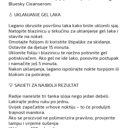
Bluesky Cleanserom.
💧 UKLANJANJE GEL LAKA
Lagano obrusite površinu laka kako biste uklonili sjaj.
Natopite blazinicu u tekućinu za uklanjanje gel laka i
stavite na nokat.
Omotajte folijom ili koristite štipaljke za skidanje.
Ostavite da djeluje 15 minuta.
Uklonite foliju i blazinicu te nježno potisnite gel
potiskivačem. Ako gel ne ide lako, ponovite postupak
i namačite još 5 minuta.
Nakon uklanjanja, lagano ispolirajte nokte turpijom ili
blokom za poliranje.
💡 SAVJETI ZA NAJBOLJI REZULTAT
Radije nanesite tri tanka sloja nego jedan debeli.
Lakirajte jednu ruku po jednu.
Uvijek zapečatite vrhove noktiju – to će produljiti
trajnost manikira.
Ako se proizvod ne polimerizira pravilno, provjerite
lampu i vrijeme sušenja: