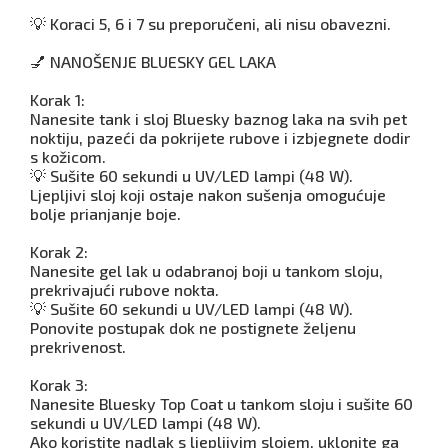
💡 Koraci 5, 6 i 7 su preporučeni, ali nisu obavezni.
💅 NANOŠENJE BLUESKY GEL LAKA
Korak 1:
Nanesite tank i sloj Bluesky baznog laka na svih pet
noktiju, pazeći da pokrijete rubove i izbjegnete dodir
s kožicom.
💡 Sušite 60 sekundi u UV/LED lampi (48 W).
Ljepljivi sloj koji ostaje nakon sušenja omogućuje
bolje prianjanje boje.
Korak 2:
Nanesite gel lak u odabranoj boji u tankom sloju,
prekrivajući rubove nokta.
💡 Sušite 60 sekundi u UV/LED lampi (48 W).
Ponovite postupak dok ne postignete željenu
prekrivenost.
Korak 3:
Nanesite Bluesky Top Coat u tankom sloju i sušite 60
sekundi u UV/LED lampi (48 W).
Ako koristite nadlak s ljepljivim slojem, uklonite ga