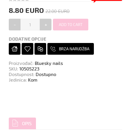
8.80 EURO
22.00 EURO
-
+
DODATNE OPCIJE
BRZA NARUDŽBA
Proizvođač
:
Bluesky nails
SKU
:
10505223
Dostupnost
:
Dostupno
Jedinica
:
Kom
OPIS