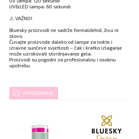
UV lampa: 120 sekundi
UV&LED lampa: 60 sekundi
⚠️ VAŽNO!
Bluesky proizvodi ne sadrže formaldehid, živu ni
olovo.
Čuvajte proizvode daleko od lampe za nokte i
izravne sunčeve svjetlosti – čak i kratko izlaganje
može uzrokovati stvrdnjavanje gela.
Proizvodi su pogodni za profesionalnu i osobnu
upotrebu.
FOTOGRAFIJE