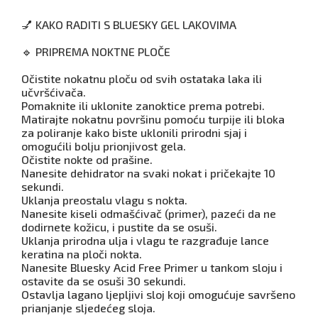
💅 KAKO RADITI S BLUESKY GEL LAKOVIMA
🔹 PRIPREMA NOKTNE PLOČE
Očistite nokatnu ploču od svih ostataka laka ili
učvršćivača.
Pomaknite ili uklonite zanoktice prema potrebi.
Matirajte nokatnu površinu pomoću turpije ili bloka
za poliranje kako biste uklonili prirodni sjaj i
omogućili bolju prionjivost gela.
Očistite nokte od prašine.
Nanesite dehidrator na svaki nokat i pričekajte 10
sekundi.
Uklanja preostalu vlagu s nokta.
Nanesite kiseli odmašćivač (primer), pazeći da ne
dodirnete kožicu, i pustite da se osuši.
Uklanja prirodna ulja i vlagu te razgrađuje lance
keratina na ploči nokta.
Nanesite Bluesky Acid Free Primer u tankom sloju i
ostavite da se osuši 30 sekundi.
Ostavlja lagano ljepljivi sloj koji omogućuje savršeno
prianjanje sljedećeg sloja.