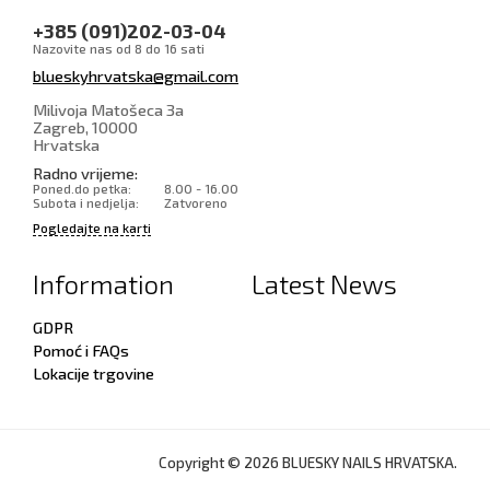
+385 (091)202-03-04
Nazovite nas od 8 do 16 sati
blueskyhrvatska@gmail.com
Milivoja Matošeca 3a
Zagreb
,
10000
Hrvatska
Radno vrijeme:
Poned.do petka:
8.00 - 16.00
Subota i nedjelja:
Zatvoreno
Pogledajte na karti
Information
Latest News
GDPR
Pomoć i FAQs
Lokacije trgovine
Copyright © 2026 BLUESKY NAILS HRVATSKA.