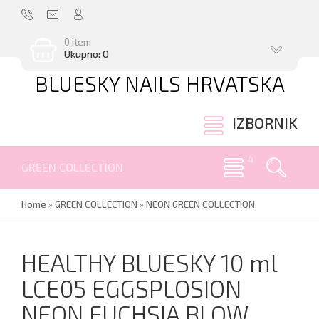
0 item
Ukupno: 0
BLUESKY NAILS HRVATSKA
.
IZBORNIK
GREEN COLLECTION
Home
»
GREEN COLLECTION
»
NEON GREEN COLLECTION
HEALTHY BLUESKY 10 ml
LCE05 EGGSPLOSION
NEON FUCHSIA BLOW