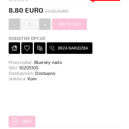
8.80 EURO
22.00 EURO
-
+
DODATNE OPCIJE
BRZA NARUDŽBA
Proizvođač
:
Bluesky nails
SKU
:
10205105
Dostupnost
:
Dostupno
Jedinica
:
Kom
OPIS