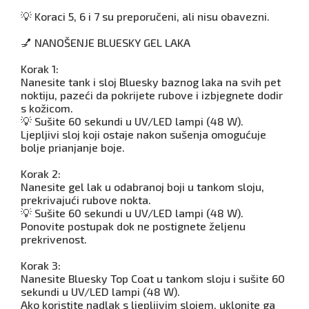
💡 Koraci 5, 6 i 7 su preporučeni, ali nisu obavezni.
💅 NANOŠENJE BLUESKY GEL LAKA
Korak 1:
Nanesite tank i sloj Bluesky baznog laka na svih pet
noktiju, pazeći da pokrijete rubove i izbjegnete dodir
s kožicom.
💡 Sušite 60 sekundi u UV/LED lampi (48 W).
Ljepljivi sloj koji ostaje nakon sušenja omogućuje
bolje prianjanje boje.
Korak 2:
Nanesite gel lak u odabranoj boji u tankom sloju,
prekrivajući rubove nokta.
💡 Sušite 60 sekundi u UV/LED lampi (48 W).
Ponovite postupak dok ne postignete željenu
prekrivenost.
Korak 3:
Nanesite Bluesky Top Coat u tankom sloju i sušite 60
sekundi u UV/LED lampi (48 W).
Ako koristite nadlak s ljepljivim slojem, uklonite ga