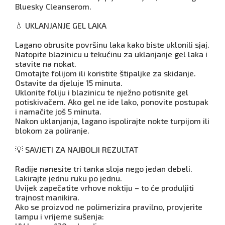
Bluesky Cleanserom.
💧 UKLANJANJE GEL LAKA
Lagano obrusite površinu laka kako biste uklonili sjaj.
Natopite blazinicu u tekućinu za uklanjanje gel laka i
stavite na nokat.
Omotajte folijom ili koristite štipaljke za skidanje.
Ostavite da djeluje 15 minuta.
Uklonite foliju i blazinicu te nježno potisnite gel
potiskivačem. Ako gel ne ide lako, ponovite postupak
i namačite još 5 minuta.
Nakon uklanjanja, lagano ispolirajte nokte turpijom ili
blokom za poliranje.
💡 SAVJETI ZA NAJBOLJI REZULTAT
Radije nanesite tri tanka sloja nego jedan debeli.
Lakirajte jednu ruku po jednu.
Uvijek zapečatite vrhove noktiju – to će produljiti
trajnost manikira.
Ako se proizvod ne polimerizira pravilno, provjerite
lampu i vrijeme sušenja: