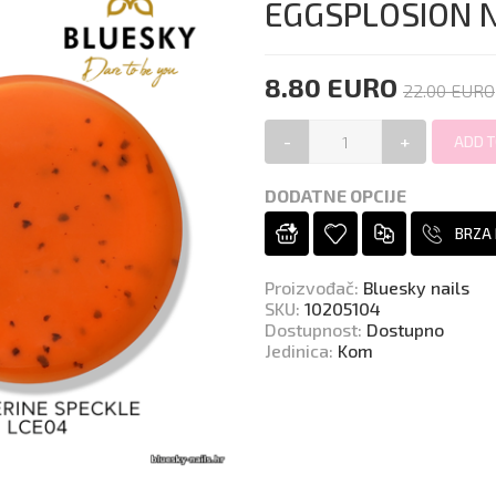
EGGSPLOSION 
8.80 EURO
22.00 EURO
-
+
DODATNE OPCIJE
BRZA
Proizvođač
:
Bluesky nails
SKU
:
10205104
Dostupnost
:
Dostupno
Jedinica
:
Kom