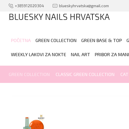
+385912020304
blueskyhrvatska@gmail.com
BLUESKY NAILS HRVATSKA
.
POČETNA
GREEN COLLECTION
GREEN BASE & TOP
G
WEEKLY LAKOVI ZA NOKTE
NAIL ART
PRIBOR ZA MAN
GREEN COLLECTION
CLASSIC GREEN COLLECTION
CAT