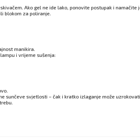
otiskivačem. Ako gel ne ide lako, ponovite postupak i namačite 
li blokom za poliranje.
rajnost manikira.
 lampu i vrijeme sušenja:
ovo.
e sunčeve svjetlosti – čak i kratko izlaganje može uzrokovati
trebu.