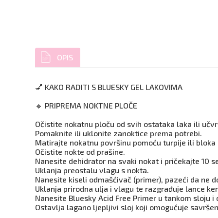
OPIS
💅 KAKO RADITI S BLUESKY GEL LAKOVIMA
🔹 PRIPREMA NOKTNE PLOČE
Očistite nokatnu ploču od svih ostataka laka ili učv
Pomaknite ili uklonite zanoktice prema potrebi.
Matirajte nokatnu površinu pomoću turpije ili bloka za
Očistite nokte od prašine.
Nanesite dehidrator na svaki nokat i pričekajte 10 s
Uklanja preostalu vlagu s nokta.
Nanesite kiseli odmašćivač (primer), pazeći da ne do
Uklanja prirodna ulja i vlagu te razgrađuje lance ker
Nanesite Bluesky Acid Free Primer u tankom sloju i 
Ostavlja lagano ljepljivi sloj koji omogućuje savršen