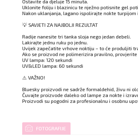
Ostavite da djeluje 15 minuta.
Uklonite foliju i blazinicu te nježno potisnite gel p
Nakon uklanjanja, lagano ispolirajte nokte turpijom i
💡 SAVJETI ZA NAJBOLJI REZULTAT
Radije nanesite tri tanka sloja nego jedan debeli.
Lakirajte jednu ruku po jednu.
Uvijek zapečatite vrhove noktiju – to će produljiti t
Ako se proizvod ne polimerizira pravilno, provjerite
UV lampa: 120 sekundi
UV&LED lampa: 60 sekundi
⚠️ VAŽNO!
Bluesky proizvodi ne sadrže formaldehid, živu ni ol
Čuvajte proizvode daleko od lampe za nokte i izravn
Proizvodi su pogodni za profesionalnu i osobnu upo
FOTOGRAFIJE