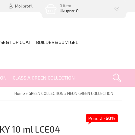
0 item
Moj profil
Ukupno: 0
ASE&TOP COAT
BUILDER&GUM GEL
ION
CLASS A GREEN COLLECTION
Home
»
GREEN COLLECTION
»
NEON GREEN COLLECTION
Popust
-60%
KY 10 ml LCE04