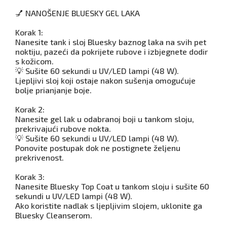
💅 NANOŠENJE BLUESKY GEL LAKA
Korak 1:
Nanesite tank i sloj Bluesky baznog laka na svih pet
noktiju, pazeći da pokrijete rubove i izbjegnete dodir
s kožicom.
💡 Sušite 60 sekundi u UV/LED lampi (48 W).
Ljepljivi sloj koji ostaje nakon sušenja omogućuje
bolje prianjanje boje.
Korak 2:
Nanesite gel lak u odabranoj boji u tankom sloju,
prekrivajući rubove nokta.
💡 Sušite 60 sekundi u UV/LED lampi (48 W).
Ponovite postupak dok ne postignete željenu
prekrivenost.
Korak 3:
Nanesite Bluesky Top Coat u tankom sloju i sušite 60
sekundi u UV/LED lampi (48 W).
Ako koristite nadlak s ljepljivim slojem, uklonite ga
Bluesky Cleanserom.