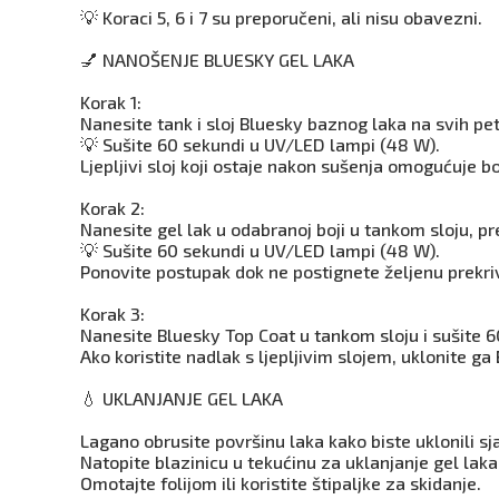
💡 Koraci 5, 6 i 7 su preporučeni, ali nisu obavezni.
💅 NANOŠENJE BLUESKY GEL LAKA
Korak 1:
Nanesite tank i sloj Bluesky baznog laka na svih pet
💡 Sušite 60 sekundi u UV/LED lampi (48 W).
Ljepljivi sloj koji ostaje nakon sušenja omogućuje bo
Korak 2:
Nanesite gel lak u odabranoj boji u tankom sloju, pr
💡 Sušite 60 sekundi u UV/LED lampi (48 W).
Ponovite postupak dok ne postignete željenu prekri
Korak 3:
Nanesite Bluesky Top Coat u tankom sloju i sušite 
Ako koristite nadlak s ljepljivim slojem, uklonite g
💧 UKLANJANJE GEL LAKA
Lagano obrusite površinu laka kako biste uklonili sja
Natopite blazinicu u tekućinu za uklanjanje gel laka 
Omotajte folijom ili koristite štipaljke za skidanje.