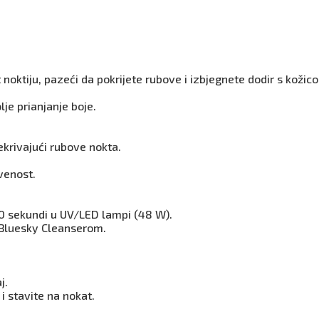
 noktiju, pazeći da pokrijete rubove i izbjegnete dodir s kožic
lje prianjanje boje.
ekrivajući rubove nokta.
venost.
60 sekundi u UV/LED lampi (48 W).
a Bluesky Cleanserom.
j.
i stavite na nokat.