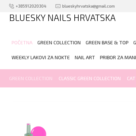
+385912020304
blueskyhrvatska@gmail.com
BLUESKY NAILS HRVATSKA
.
POČETNA
GREEN COLLECTION
GREEN BASE & TOP
G
WEEKLY LAKOVI ZA NOKTE
NAIL ART
PRIBOR ZA MAN
GREEN COLLECTION
CLASSIC GREEN COLLECTION
CAT