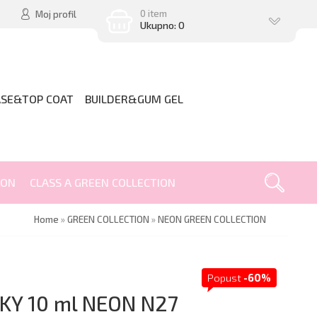
0 item
Moj profil
Ukupno: 0
ASE&TOP COAT
BUILDER&GUM GEL
ION
CLASS A GREEN COLLECTION
Home
»
GREEN COLLECTION
»
NEON GREEN COLLECTION
Popust
-60%
KY 10 ml NEON N27