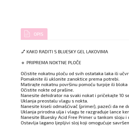
OPIS
💅 KAKO RADITI S BLUESKY GEL LAKOVIMA
🔹 PRIPREMA NOKTNE PLOČE
Očistite nokatnu ploču od svih ostataka laka ili učv
Pomaknite ili uklonite zanoktice prema potrebi.
Matirajte nokatnu površinu pomoću turpije ili bloka za
Očistite nokte od prašine.
Nanesite dehidrator na svaki nokat i pričekajte 10 s
Uklanja preostalu vlagu s nokta.
Nanesite kiseli odmašćivač (primer), pazeći da ne do
Uklanja prirodna ulja i vlagu te razgrađuje lance ker
Nanesite Bluesky Acid Free Primer u tankom sloju i 
Ostavlja lagano ljepljivi sloj koji omogućuje savršen