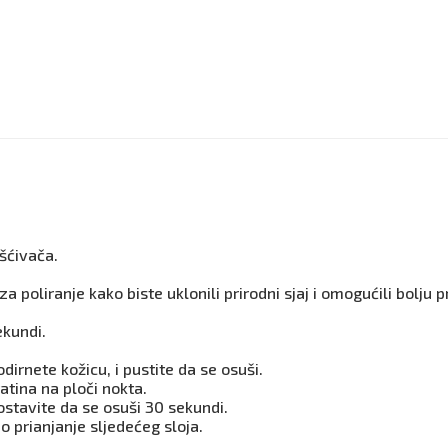
ršćivača.
 poliranje kako biste uklonili prirodni sjaj i omogućili bolju p
ekundi.
dirnete kožicu, i pustite da se osuši.
atina na ploči nokta.
ostavite da se osuši 30 sekundi.
o prianjanje sljedećeg sloja.