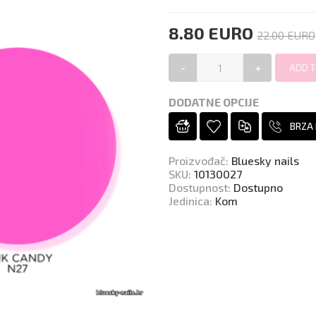
8.80 EURO
22.00 EURO
-
+
DODATNE OPCIJE
BRZA
Proizvođač
:
Bluesky nails
SKU
:
10130027
Dostupnost
:
Dostupno
Jedinica
:
Kom