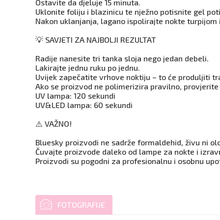
Ostavite da djeluje 15 minuta.
Uklonite foliju i blazinicu te nježno potisnite gel p
Nakon uklanjanja, lagano ispolirajte nokte turpijom i
💡 SAVJETI ZA NAJBOLJI REZULTAT
Radije nanesite tri tanka sloja nego jedan debeli.
Lakirajte jednu ruku po jednu.
Uvijek zapečatite vrhove noktiju – to će produljiti t
Ako se proizvod ne polimerizira pravilno, provjerite
UV lampa: 120 sekundi
UV&LED lampa: 60 sekundi
⚠️ VAŽNO!
Bluesky proizvodi ne sadrže formaldehid, živu ni ol
Čuvajte proizvode daleko od lampe za nokte i izravn
Proizvodi su pogodni za profesionalnu i osobnu upo
FOTOGRAFIJE