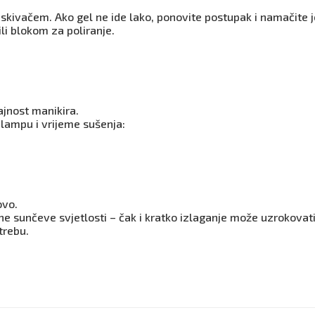
otiskivačem. Ako gel ne ide lako, ponovite postupak i namačite 
li blokom za poliranje.
rajnost manikira.
 lampu i vrijeme sušenja:
ovo.
e sunčeve svjetlosti – čak i kratko izlaganje može uzrokovati
trebu.