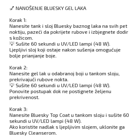
💅 NANOŠENJE BLUESKY GEL LAKA
Korak 1:
Nanesite tank i sloj Bluesky baznog laka na svih pet
noktiju, pazeći da pokrijete rubove i izbjegnete dodir
s kožicom.
💡 Sušite 60 sekundi u UV/LED lampi (48 W).
Ljepljivi sloj koji ostaje nakon sušenja omogućuje
bolje prianjanje boje.
Korak 2:
Nanesite gel lak u odabranoj boji u tankom sloju,
prekrivajući rubove nokta.
💡 Sušite 60 sekundi u UV/LED lampi (48 W).
Ponovite postupak dok ne postignete željenu
prekrivenost.
Korak 3:
Nanesite Bluesky Top Coat u tankom sloju i sušite 60
sekundi u UV/LED lampi (48 W).
Ako koristite nadlak s ljepljivim slojem, uklonite ga
Bluesky Cleanserom.