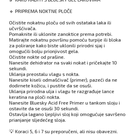
🔹 PRIPREMA NOKTNE PLOČE
Očistite nokatnu ploču od svih ostataka laka ili
učvršćivača.
Pomaknite ili uklonite zanoktice prema potrebi.
Matirajte nokatnu površinu pomoću turpije ili bloka
za poliranje kako biste uklonili prirodni sjaj i
omogućili bolju prionjivost gela.
Očistite nokte od prašine.
Nanesite dehidrator na svaki nokat i pričekajte 10
sekundi.
Uklanja preostalu vlagu s nokta.
Nanesite kiseli odmašćivač (primer), pazeći da ne
dodirnete kožicu, i pustite da se osuši.
Uklanja prirodna ulja i vlagu te razgrađuje lance
keratina na ploči nokta.
Nanesite Bluesky Acid Free Primer u tankom sloju i
ostavite da se osuši 30 sekundi.
Ostavlja lagano ljepljivi sloj koji omogućuje savršeno
prianjanje sljedećeg sloja.
💡 Koraci 5, 6 i 7 su preporučeni, ali nisu obavezni.