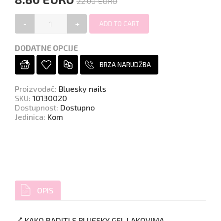
22.00 EURO
-
+
DODATNE OPCIJE
BRZA NARUDŽBA
Proizvođač
:
Bluesky nails
SKU
:
10130020
Dostupnost
:
Dostupno
Jedinica
:
Kom
OPIS
💅 KAKO RADITI S BLUESKY GEL LAKOVIMA