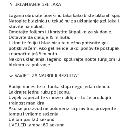
💧 UKLANJANJE GEL LAKA
Lagano obrusite površinu laka kako biste uklonili sjaj.
Natopite blazinicu u tekućinu za uklanjanje gel laka i
stavite na nokat.
Omotajte folijom ili koristite štipaljke za skidanje.
Ostavite da djeluje 15 minuta.
Uklonite foliju i blazinicu te nježno potisnite gel
potiskivačem. Ako gel ne ide lako, ponovite postupak
i namačite još 5 minuta.
Nakon uklanjanja, lagano ispolirajte nokte turpijom ili
blokom za poliranje.
💡 SAVJETI ZA NAJBOLJI REZULTAT
Radije nanesite tri tanka sloja nego jedan debeli.
Lakirajte jednu ruku po jednu.
Uvijek zapečatite vrhove noktiju – to će produljiti
trajnost manikira.
Ako se proizvod ne polimerizira pravilno, provjerite
lampu i vrijeme sušenja:
UV lampa: 120 sekundi
UV&LED lampa: 60 sekundi