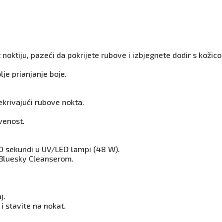
 noktiju, pazeći da pokrijete rubove i izbjegnete dodir s kožic
lje prianjanje boje.
ekrivajući rubove nokta.
venost.
60 sekundi u UV/LED lampi (48 W).
a Bluesky Cleanserom.
j.
i stavite na nokat.