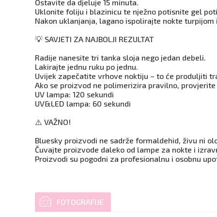
Ostavite da djeluje 15 minuta.
Uklonite foliju i blazinicu te nježno potisnite gel p
Nakon uklanjanja, lagano ispolirajte nokte turpijom i
💡 SAVJETI ZA NAJBOLJI REZULTAT
Radije nanesite tri tanka sloja nego jedan debeli.
Lakirajte jednu ruku po jednu.
Uvijek zapečatite vrhove noktiju – to će produljiti t
Ako se proizvod ne polimerizira pravilno, provjerite
UV lampa: 120 sekundi
UV&LED lampa: 60 sekundi
⚠️ VAŽNO!
Bluesky proizvodi ne sadrže formaldehid, živu ni ol
Čuvajte proizvode daleko od lampe za nokte i izravn
Proizvodi su pogodni za profesionalnu i osobnu upo
FOTOGRAFIJE