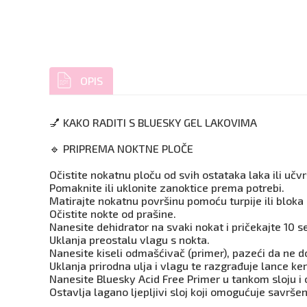
OPIS
💅 KAKO RADITI S BLUESKY GEL LAKOVIMA
🔹 PRIPREMA NOKTNE PLOČE
Očistite nokatnu ploču od svih ostataka laka ili učv
Pomaknite ili uklonite zanoktice prema potrebi.
Matirajte nokatnu površinu pomoću turpije ili bloka za
Očistite nokte od prašine.
Nanesite dehidrator na svaki nokat i pričekajte 10 s
Uklanja preostalu vlagu s nokta.
Nanesite kiseli odmašćivač (primer), pazeći da ne do
Uklanja prirodna ulja i vlagu te razgrađuje lance ker
Nanesite Bluesky Acid Free Primer u tankom sloju i 
Ostavlja lagano ljepljivi sloj koji omogućuje savršen