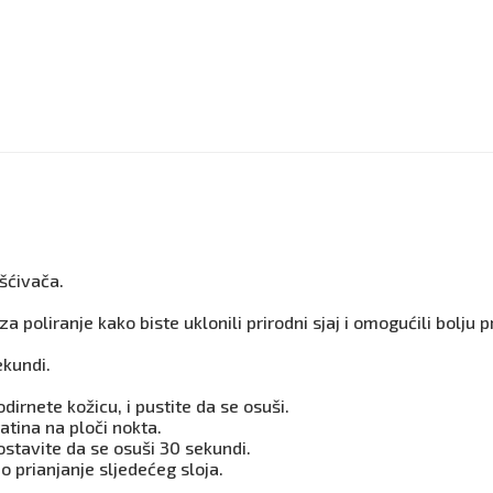
ršćivača.
 poliranje kako biste uklonili prirodni sjaj i omogućili bolju p
ekundi.
dirnete kožicu, i pustite da se osuši.
atina na ploči nokta.
ostavite da se osuši 30 sekundi.
o prianjanje sljedećeg sloja.