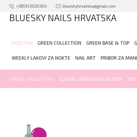
+385912020304
blueskyhrvatska@gmail.com
BLUESKY NAILS HRVATSKA
.
POČETNA
GREEN COLLECTION
GREEN BASE & TOP
G
WEEKLY LAKOVI ZA NOKTE
NAIL ART
PRIBOR ZA MAN
GREEN COLLECTION
CLASSIC GREEN COLLECTION
CAT