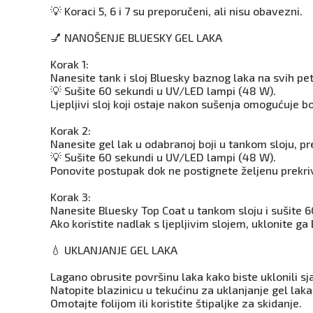
💡 Koraci 5, 6 i 7 su preporučeni, ali nisu obavezni.
💅 NANOŠENJE BLUESKY GEL LAKA
Korak 1:
Nanesite tank i sloj Bluesky baznog laka na svih pet
💡 Sušite 60 sekundi u UV/LED lampi (48 W).
Ljepljivi sloj koji ostaje nakon sušenja omogućuje bo
Korak 2:
Nanesite gel lak u odabranoj boji u tankom sloju, pr
💡 Sušite 60 sekundi u UV/LED lampi (48 W).
Ponovite postupak dok ne postignete željenu prekri
Korak 3:
Nanesite Bluesky Top Coat u tankom sloju i sušite 
Ako koristite nadlak s ljepljivim slojem, uklonite g
💧 UKLANJANJE GEL LAKA
Lagano obrusite površinu laka kako biste uklonili sja
Natopite blazinicu u tekućinu za uklanjanje gel laka 
Omotajte folijom ili koristite štipaljke za skidanje.