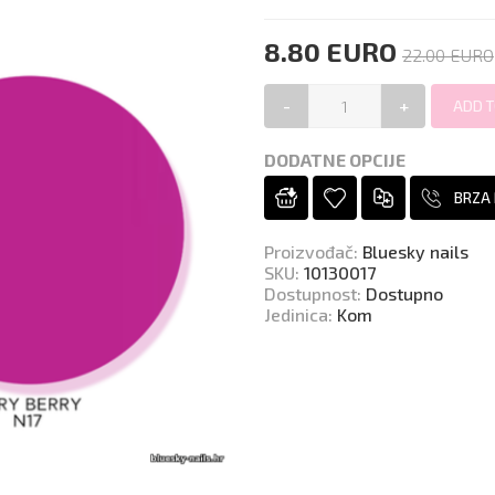
8.80 EURO
22.00 EURO
-
+
DODATNE OPCIJE
BRZA
Proizvođač
:
Bluesky nails
SKU
:
10130017
Dostupnost
:
Dostupno
Jedinica
:
Kom