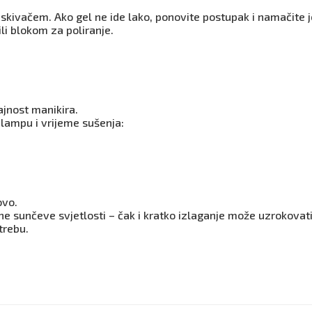
otiskivačem. Ako gel ne ide lako, ponovite postupak i namačite 
li blokom za poliranje.
rajnost manikira.
 lampu i vrijeme sušenja:
ovo.
e sunčeve svjetlosti – čak i kratko izlaganje može uzrokovati
trebu.