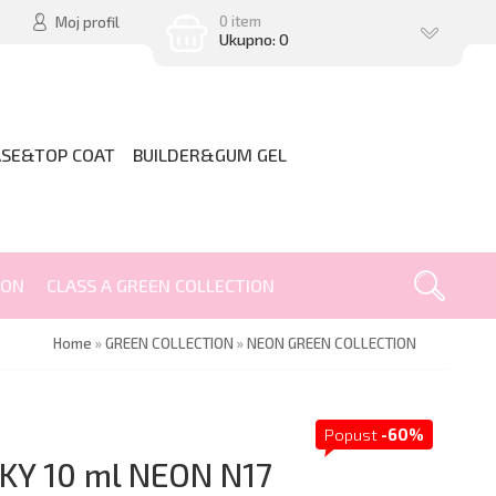
0 item
Moj profil
Ukupno: 0
ASE&TOP COAT
BUILDER&GUM GEL
ION
CLASS A GREEN COLLECTION
Home
»
GREEN COLLECTION
»
NEON GREEN COLLECTION
Popust
-60%
KY 10 ml NEON N17