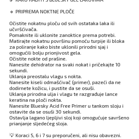
🔹 PRIPREMA NOKTNE PLOČE
Očistite nokatnu ploču od svih ostataka laka ili
učvršćivača.
Pomaknite ili uklonite zanoktice prema potrebi.
Matirajte nokatnu površinu pomoću turpije ili bloka
za poliranje kako biste uklonili prirodni sjaj i
omogućili bolju prionjivost gela.
Očistite nokte od prašine.
Nanesite dehidrator na svaki nokat i pričekajte 10
sekundi.
Uklanja preostalu vlagu s nokta.
Nanesite kiseli odmašćivač (primer), pazeći da ne
dodirnete kožicu, i pustite da se osuši.
Uklanja prirodna ulja i vlagu te razgrađuje lance
keratina na ploči nokta.
Nanesite Bluesky Acid Free Primer u tankom sloju i
ostavite da se osuši 30 sekundi.
Ostavlja lagano ljepljivi sloj koji omogućuje savršeno
prianjanje sljedećeg sloja.
💡 Koraci 5, 6 i 7 su preporučeni, ali nisu obavezni.