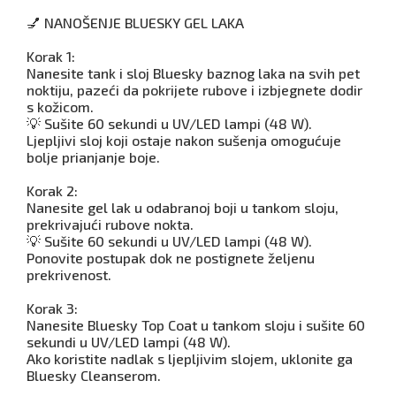
💅 NANOŠENJE BLUESKY GEL LAKA
Korak 1:
Nanesite tank i sloj Bluesky baznog laka na svih pet
noktiju, pazeći da pokrijete rubove i izbjegnete dodir
s kožicom.
💡 Sušite 60 sekundi u UV/LED lampi (48 W).
Ljepljivi sloj koji ostaje nakon sušenja omogućuje
bolje prianjanje boje.
Korak 2:
Nanesite gel lak u odabranoj boji u tankom sloju,
prekrivajući rubove nokta.
💡 Sušite 60 sekundi u UV/LED lampi (48 W).
Ponovite postupak dok ne postignete željenu
prekrivenost.
Korak 3:
Nanesite Bluesky Top Coat u tankom sloju i sušite 60
sekundi u UV/LED lampi (48 W).
Ako koristite nadlak s ljepljivim slojem, uklonite ga
Bluesky Cleanserom.