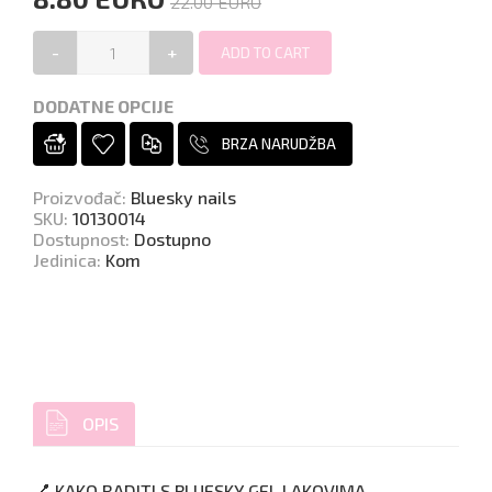
22.00 EURO
-
+
DODATNE OPCIJE
BRZA NARUDŽBA
Proizvođač
:
Bluesky nails
SKU
:
10130014
Dostupnost
:
Dostupno
Jedinica
:
Kom
OPIS
💅 KAKO RADITI S BLUESKY GEL LAKOVIMA