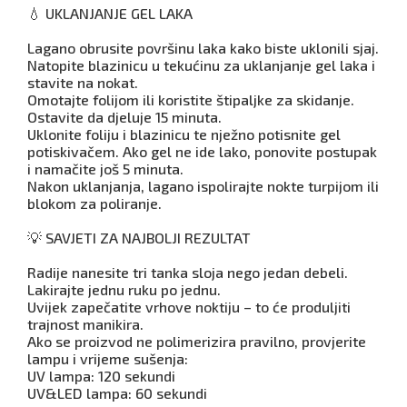
💧 UKLANJANJE GEL LAKA
Lagano obrusite površinu laka kako biste uklonili sjaj.
Natopite blazinicu u tekućinu za uklanjanje gel laka i
stavite na nokat.
Omotajte folijom ili koristite štipaljke za skidanje.
Ostavite da djeluje 15 minuta.
Uklonite foliju i blazinicu te nježno potisnite gel
potiskivačem. Ako gel ne ide lako, ponovite postupak
i namačite još 5 minuta.
Nakon uklanjanja, lagano ispolirajte nokte turpijom ili
blokom za poliranje.
💡 SAVJETI ZA NAJBOLJI REZULTAT
Radije nanesite tri tanka sloja nego jedan debeli.
Lakirajte jednu ruku po jednu.
Uvijek zapečatite vrhove noktiju – to će produljiti
trajnost manikira.
Ako se proizvod ne polimerizira pravilno, provjerite
lampu i vrijeme sušenja:
UV lampa: 120 sekundi
UV&LED lampa: 60 sekundi