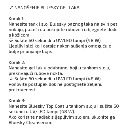
💅 NANOŠENJE BLUESKY GEL LAKA
Korak 1:
Nanesite tank i sloj Bluesky baznog laka na svih pet
noktiju, pazeći da pokrijete rubove i izbjegnete dodir
s kožicom.
💡 Sušite 60 sekundi u UV/LED lampi (48 W).
Ljepljivi sloj koji ostaje nakon sušenja omogućuje
bolje prianjanje boje.
Korak 2:
Nanesite gel lak u odabranoj boji u tankom sloju,
prekrivajući rubove nokta.
💡 Sušite 60 sekundi u UV/LED lampi (48 W).
Ponovite postupak dok ne postignete željenu
prekrivenost.
Korak 3:
Nanesite Bluesky Top Coat u tankom sloju i sušite 60
sekundi u UV/LED lampi (48 W).
Ako koristite nadlak s ljepljivim slojem, uklonite ga
Bluesky Cleanserom.