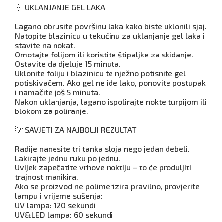
💧 UKLANJANJE GEL LAKA
Lagano obrusite površinu laka kako biste uklonili sjaj.
Natopite blazinicu u tekućinu za uklanjanje gel laka i
stavite na nokat.
Omotajte folijom ili koristite štipaljke za skidanje.
Ostavite da djeluje 15 minuta.
Uklonite foliju i blazinicu te nježno potisnite gel
potiskivačem. Ako gel ne ide lako, ponovite postupak
i namačite još 5 minuta.
Nakon uklanjanja, lagano ispolirajte nokte turpijom ili
blokom za poliranje.
💡 SAVJETI ZA NAJBOLJI REZULTAT
Radije nanesite tri tanka sloja nego jedan debeli.
Lakirajte jednu ruku po jednu.
Uvijek zapečatite vrhove noktiju – to će produljiti
trajnost manikira.
Ako se proizvod ne polimerizira pravilno, provjerite
lampu i vrijeme sušenja:
UV lampa: 120 sekundi
UV&LED lampa: 60 sekundi