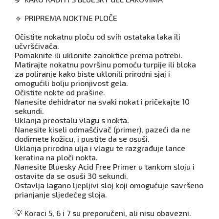
🔹 PRIPREMA NOKTNE PLOČE
Očistite nokatnu ploču od svih ostataka laka ili
učvršćivača.
Pomaknite ili uklonite zanoktice prema potrebi.
Matirajte nokatnu površinu pomoću turpije ili bloka
za poliranje kako biste uklonili prirodni sjaj i
omogućili bolju prionjivost gela.
Očistite nokte od prašine.
Nanesite dehidrator na svaki nokat i pričekajte 10
sekundi.
Uklanja preostalu vlagu s nokta.
Nanesite kiseli odmašćivač (primer), pazeći da ne
dodirnete kožicu, i pustite da se osuši.
Uklanja prirodna ulja i vlagu te razgrađuje lance
keratina na ploči nokta.
Nanesite Bluesky Acid Free Primer u tankom sloju i
ostavite da se osuši 30 sekundi.
Ostavlja lagano ljepljivi sloj koji omogućuje savršeno
prianjanje sljedećeg sloja.
💡 Koraci 5, 6 i 7 su preporučeni, ali nisu obavezni.