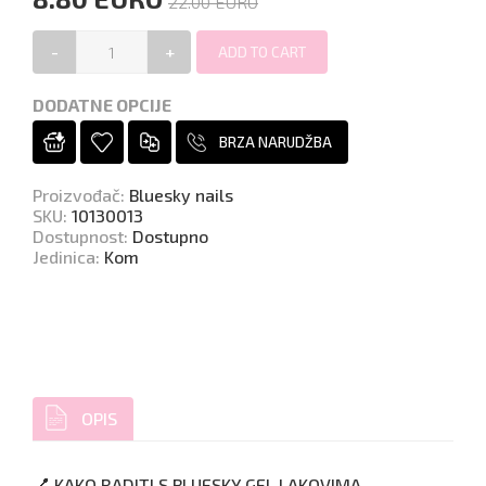
22.00 EURO
-
+
DODATNE OPCIJE
BRZA NARUDŽBA
Proizvođač
:
Bluesky nails
SKU
:
10130013
Dostupnost
:
Dostupno
Jedinica
:
Kom
OPIS
💅 KAKO RADITI S BLUESKY GEL LAKOVIMA