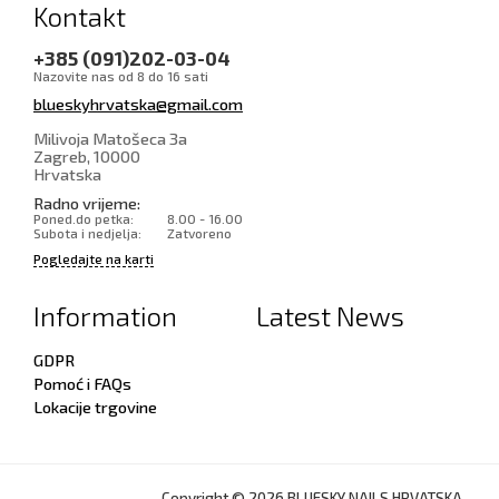
Kontakt
+385 (091)202-03-04
Nazovite nas od 8 do 16 sati
blueskyhrvatska@gmail.com
Milivoja Matošeca 3a
Zagreb
,
10000
Hrvatska
Radno vrijeme:
Poned.do petka:
8.00 - 16.00
Subota i nedjelja:
Zatvoreno
Pogledajte na karti
Information
Latest News
GDPR
Pomoć i FAQs
Lokacije trgovine
Copyright © 2026 BLUESKY NAILS HRVATSKA.