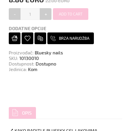
22.00 EURO
-
+
DODATNE OPCIJE
BRZA NARUDŽBA
Proizvođač
:
Bluesky nails
SKU
:
10130010
Dostupnost
:
Dostupno
Jedinica
:
Kom
OPIS
💅 KAKO RADITI S BLUESKY GEL LAKOVIMA