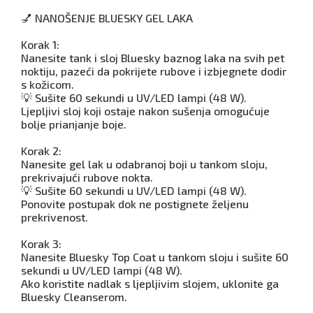
💅 NANOŠENJE BLUESKY GEL LAKA
Korak 1:
Nanesite tank i sloj Bluesky baznog laka na svih pet
noktiju, pazeći da pokrijete rubove i izbjegnete dodir
s kožicom.
💡 Sušite 60 sekundi u UV/LED lampi (48 W).
Ljepljivi sloj koji ostaje nakon sušenja omogućuje
bolje prianjanje boje.
Korak 2:
Nanesite gel lak u odabranoj boji u tankom sloju,
prekrivajući rubove nokta.
💡 Sušite 60 sekundi u UV/LED lampi (48 W).
Ponovite postupak dok ne postignete željenu
prekrivenost.
Korak 3:
Nanesite Bluesky Top Coat u tankom sloju i sušite 60
sekundi u UV/LED lampi (48 W).
Ako koristite nadlak s ljepljivim slojem, uklonite ga
Bluesky Cleanserom.