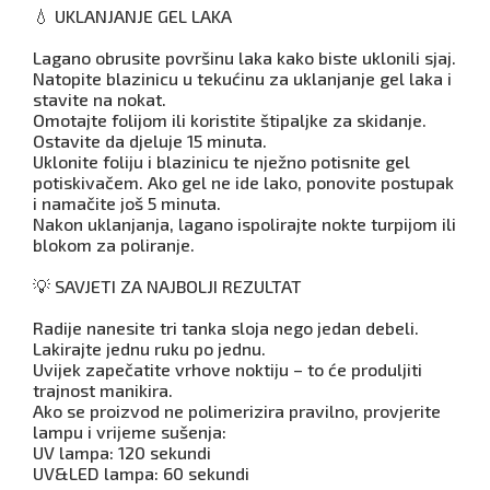
💧 UKLANJANJE GEL LAKA
Lagano obrusite površinu laka kako biste uklonili sjaj.
Natopite blazinicu u tekućinu za uklanjanje gel laka i
stavite na nokat.
Omotajte folijom ili koristite štipaljke za skidanje.
Ostavite da djeluje 15 minuta.
Uklonite foliju i blazinicu te nježno potisnite gel
potiskivačem. Ako gel ne ide lako, ponovite postupak
i namačite još 5 minuta.
Nakon uklanjanja, lagano ispolirajte nokte turpijom ili
blokom za poliranje.
💡 SAVJETI ZA NAJBOLJI REZULTAT
Radije nanesite tri tanka sloja nego jedan debeli.
Lakirajte jednu ruku po jednu.
Uvijek zapečatite vrhove noktiju – to će produljiti
trajnost manikira.
Ako se proizvod ne polimerizira pravilno, provjerite
lampu i vrijeme sušenja:
UV lampa: 120 sekundi
UV&LED lampa: 60 sekundi