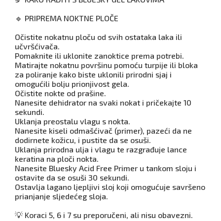
🔹 PRIPREMA NOKTNE PLOČE
Očistite nokatnu ploču od svih ostataka laka ili
učvršćivača.
Pomaknite ili uklonite zanoktice prema potrebi.
Matirajte nokatnu površinu pomoću turpije ili bloka
za poliranje kako biste uklonili prirodni sjaj i
omogućili bolju prionjivost gela.
Očistite nokte od prašine.
Nanesite dehidrator na svaki nokat i pričekajte 10
sekundi.
Uklanja preostalu vlagu s nokta.
Nanesite kiseli odmašćivač (primer), pazeći da ne
dodirnete kožicu, i pustite da se osuši.
Uklanja prirodna ulja i vlagu te razgrađuje lance
keratina na ploči nokta.
Nanesite Bluesky Acid Free Primer u tankom sloju i
ostavite da se osuši 30 sekundi.
Ostavlja lagano ljepljivi sloj koji omogućuje savršeno
prianjanje sljedećeg sloja.
💡 Koraci 5, 6 i 7 su preporučeni, ali nisu obavezni.