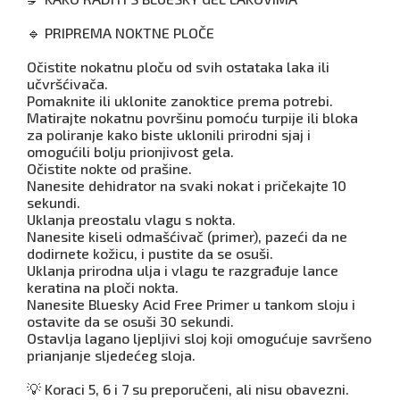
🔹 PRIPREMA NOKTNE PLOČE
Očistite nokatnu ploču od svih ostataka laka ili
učvršćivača.
Pomaknite ili uklonite zanoktice prema potrebi.
Matirajte nokatnu površinu pomoću turpije ili bloka
za poliranje kako biste uklonili prirodni sjaj i
omogućili bolju prionjivost gela.
Očistite nokte od prašine.
Nanesite dehidrator na svaki nokat i pričekajte 10
sekundi.
Uklanja preostalu vlagu s nokta.
Nanesite kiseli odmašćivač (primer), pazeći da ne
dodirnete kožicu, i pustite da se osuši.
Uklanja prirodna ulja i vlagu te razgrađuje lance
keratina na ploči nokta.
Nanesite Bluesky Acid Free Primer u tankom sloju i
ostavite da se osuši 30 sekundi.
Ostavlja lagano ljepljivi sloj koji omogućuje savršeno
prianjanje sljedećeg sloja.
💡 Koraci 5, 6 i 7 su preporučeni, ali nisu obavezni.