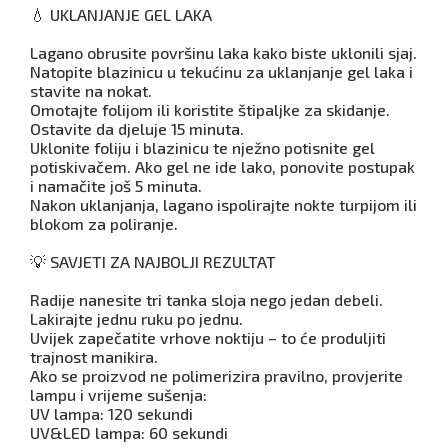
💧 UKLANJANJE GEL LAKA
Lagano obrusite površinu laka kako biste uklonili sjaj.
Natopite blazinicu u tekućinu za uklanjanje gel laka i
stavite na nokat.
Omotajte folijom ili koristite štipaljke za skidanje.
Ostavite da djeluje 15 minuta.
Uklonite foliju i blazinicu te nježno potisnite gel
potiskivačem. Ako gel ne ide lako, ponovite postupak
i namačite još 5 minuta.
Nakon uklanjanja, lagano ispolirajte nokte turpijom ili
blokom za poliranje.
💡 SAVJETI ZA NAJBOLJI REZULTAT
Radije nanesite tri tanka sloja nego jedan debeli.
Lakirajte jednu ruku po jednu.
Uvijek zapečatite vrhove noktiju – to će produljiti
trajnost manikira.
Ako se proizvod ne polimerizira pravilno, provjerite
lampu i vrijeme sušenja:
UV lampa: 120 sekundi
UV&LED lampa: 60 sekundi