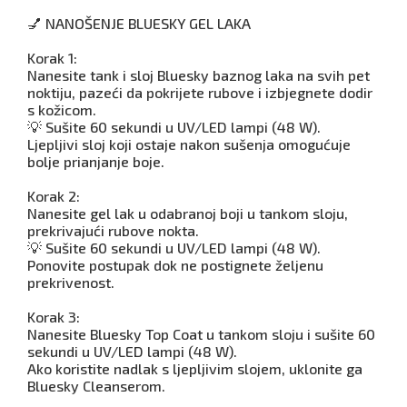
💅 NANOŠENJE BLUESKY GEL LAKA
Korak 1:
Nanesite tank i sloj Bluesky baznog laka na svih pet
noktiju, pazeći da pokrijete rubove i izbjegnete dodir
s kožicom.
💡 Sušite 60 sekundi u UV/LED lampi (48 W).
Ljepljivi sloj koji ostaje nakon sušenja omogućuje
bolje prianjanje boje.
Korak 2:
Nanesite gel lak u odabranoj boji u tankom sloju,
prekrivajući rubove nokta.
💡 Sušite 60 sekundi u UV/LED lampi (48 W).
Ponovite postupak dok ne postignete željenu
prekrivenost.
Korak 3:
Nanesite Bluesky Top Coat u tankom sloju i sušite 60
sekundi u UV/LED lampi (48 W).
Ako koristite nadlak s ljepljivim slojem, uklonite ga
Bluesky Cleanserom.