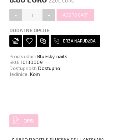
22.00 EURO
-
+
DODATNE OPCIJE
BRZA NARUDŽBA
Proizvođač
:
Bluesky nails
SKU
:
10130009
Dostupnost
:
Dostupno
Jedinica
:
Kom
OPIS
💅 KAKO RADITI S BLUESKY GEL LAKOVIMA