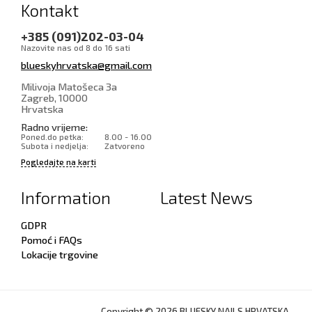
Kontakt
+385 (091)202-03-04
Nazovite nas od 8 do 16 sati
blueskyhrvatska@gmail.com
Milivoja Matošeca 3a
Zagreb
,
10000
Hrvatska
Radno vrijeme:
Poned.do petka:
8.00 - 16.00
Subota i nedjelja:
Zatvoreno
Pogledajte na karti
Information
Latest News
GDPR
Pomoć i FAQs
Lokacije trgovine
Copyright © 2026 BLUESKY NAILS HRVATSKA.