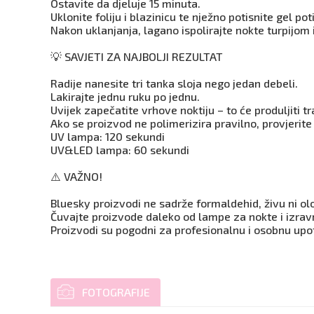
Ostavite da djeluje 15 minuta.
Uklonite foliju i blazinicu te nježno potisnite gel p
Nakon uklanjanja, lagano ispolirajte nokte turpijom i
💡 SAVJETI ZA NAJBOLJI REZULTAT
Radije nanesite tri tanka sloja nego jedan debeli.
Lakirajte jednu ruku po jednu.
Uvijek zapečatite vrhove noktiju – to će produljiti t
Ako se proizvod ne polimerizira pravilno, provjerite
UV lampa: 120 sekundi
UV&LED lampa: 60 sekundi
⚠️ VAŽNO!
Bluesky proizvodi ne sadrže formaldehid, živu ni ol
Čuvajte proizvode daleko od lampe za nokte i izravn
Proizvodi su pogodni za profesionalnu i osobnu upo
FOTOGRAFIJE