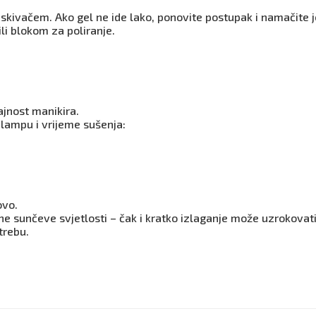
otiskivačem. Ako gel ne ide lako, ponovite postupak i namačite 
li blokom za poliranje.
rajnost manikira.
 lampu i vrijeme sušenja:
ovo.
e sunčeve svjetlosti – čak i kratko izlaganje može uzrokovati
trebu.