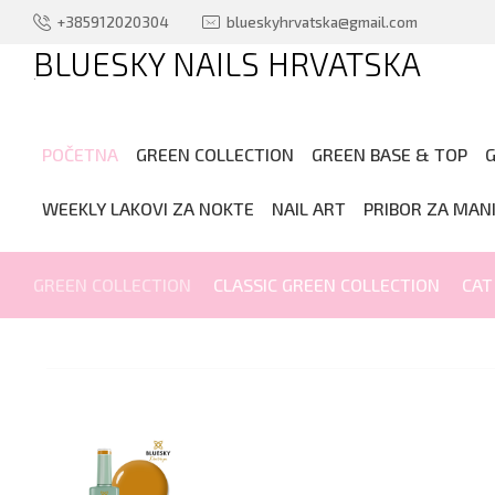
+385912020304
blueskyhrvatska@gmail.com
BLUESKY NAILS HRVATSKA
.
POČETNA
GREEN COLLECTION
GREEN BASE & TOP
G
WEEKLY LAKOVI ZA NOKTE
NAIL ART
PRIBOR ZA MAN
GREEN COLLECTION
CLASSIC GREEN COLLECTION
CAT