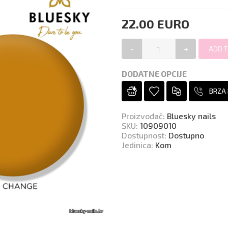
22.00 EURO
-
+
DODATNE OPCIJE
BRZA
Proizvođač
:
Bluesky nails
SKU
:
10909010
Dostupnost
:
Dostupno
Jedinica
:
Kom