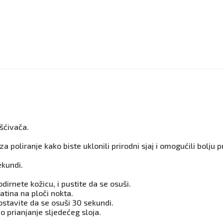
ršćivača.
 poliranje kako biste uklonili prirodni sjaj i omogućili bolju p
ekundi.
dirnete kožicu, i pustite da se osuši.
atina na ploči nokta.
ostavite da se osuši 30 sekundi.
o prianjanje sljedećeg sloja.