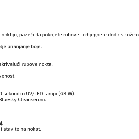
 noktiju, pazeći da pokrijete rubove i izbjegnete dodir s kožic
lje prianjanje boje.
ekrivajući rubove nokta.
venost.
60 sekundi u UV/LED lampi (48 W).
a Bluesky Cleanserom.
j.
i stavite na nokat.