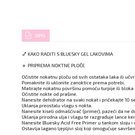
OPIS
💅 KAKO RADITI S BLUESKY GEL LAKOVIMA
🔹 PRIPREMA NOKTNE PLOČE
Očistite nokatnu ploču od svih ostataka laka ili učv
Pomaknite ili uklonite zanoktice prema potrebi.
Matirajte nokatnu površinu pomoću turpije ili bloka za
Očistite nokte od prašine.
Nanesite dehidrator na svaki nokat i pričekajte 10 s
Uklanja preostalu vlagu s nokta.
Nanesite kiseli odmašćivač (primer), pazeći da ne do
Uklanja prirodna ulja i vlagu te razgrađuje lance ker
Nanesite Bluesky Acid Free Primer u tankom sloju i 
Ostavlja lagano ljepljivi sloj koji omogućuje savršen