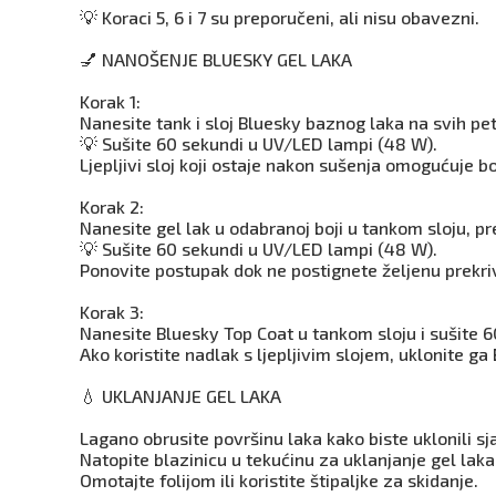
💡 Koraci 5, 6 i 7 su preporučeni, ali nisu obavezni.
💅 NANOŠENJE BLUESKY GEL LAKA
Korak 1:
Nanesite tank i sloj Bluesky baznog laka na svih pet
💡 Sušite 60 sekundi u UV/LED lampi (48 W).
Ljepljivi sloj koji ostaje nakon sušenja omogućuje bo
Korak 2:
Nanesite gel lak u odabranoj boji u tankom sloju, pr
💡 Sušite 60 sekundi u UV/LED lampi (48 W).
Ponovite postupak dok ne postignete željenu prekri
Korak 3:
Nanesite Bluesky Top Coat u tankom sloju i sušite 
Ako koristite nadlak s ljepljivim slojem, uklonite g
💧 UKLANJANJE GEL LAKA
Lagano obrusite površinu laka kako biste uklonili sja
Natopite blazinicu u tekućinu za uklanjanje gel laka 
Omotajte folijom ili koristite štipaljke za skidanje.