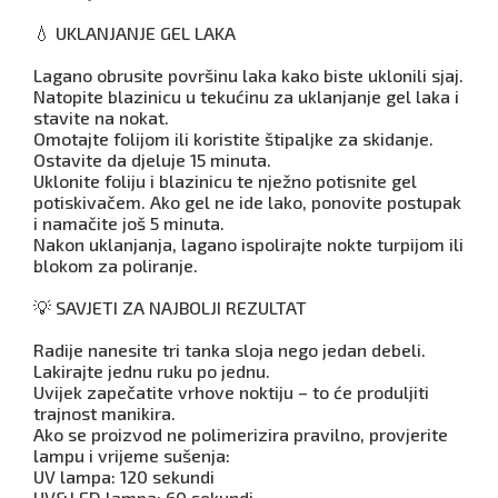
💧 UKLANJANJE GEL LAKA
Lagano obrusite površinu laka kako biste uklonili sjaj.
Natopite blazinicu u tekućinu za uklanjanje gel laka i
stavite na nokat.
Omotajte folijom ili koristite štipaljke za skidanje.
Ostavite da djeluje 15 minuta.
Uklonite foliju i blazinicu te nježno potisnite gel
potiskivačem. Ako gel ne ide lako, ponovite postupak
i namačite još 5 minuta.
Nakon uklanjanja, lagano ispolirajte nokte turpijom ili
blokom za poliranje.
💡 SAVJETI ZA NAJBOLJI REZULTAT
Radije nanesite tri tanka sloja nego jedan debeli.
Lakirajte jednu ruku po jednu.
Uvijek zapečatite vrhove noktiju – to će produljiti
trajnost manikira.
Ako se proizvod ne polimerizira pravilno, provjerite
lampu i vrijeme sušenja:
UV lampa: 120 sekundi
UV&LED lampa: 60 sekundi