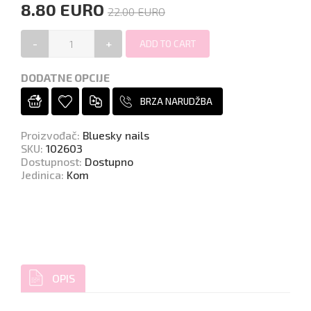
8.80 EURO
22.00 EURO
-
+
DODATNE OPCIJE
BRZA NARUDŽBA
Proizvođač
:
Bluesky nails
SKU
:
102603
Dostupnost
:
Dostupno
Jedinica
:
Kom
OPIS