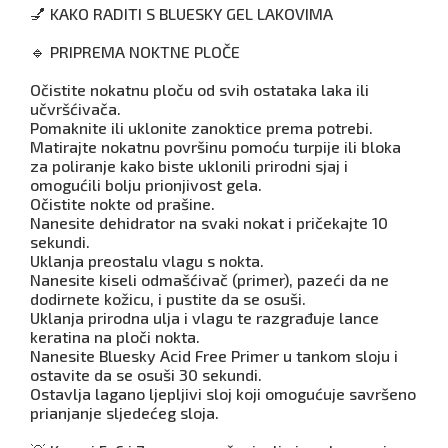
💅 KAKO RADITI S BLUESKY GEL LAKOVIMA
🔹 PRIPREMA NOKTNE PLOČE
Očistite nokatnu ploču od svih ostataka laka ili
učvršćivača.
Pomaknite ili uklonite zanoktice prema potrebi.
Matirajte nokatnu površinu pomoću turpije ili bloka
za poliranje kako biste uklonili prirodni sjaj i
omogućili bolju prionjivost gela.
Očistite nokte od prašine.
Nanesite dehidrator na svaki nokat i pričekajte 10
sekundi.
Uklanja preostalu vlagu s nokta.
Nanesite kiseli odmašćivač (primer), pazeći da ne
dodirnete kožicu, i pustite da se osuši.
Uklanja prirodna ulja i vlagu te razgrađuje lance
keratina na ploči nokta.
Nanesite Bluesky Acid Free Primer u tankom sloju i
ostavite da se osuši 30 sekundi.
Ostavlja lagano ljepljivi sloj koji omogućuje savršeno
prianjanje sljedećeg sloja.