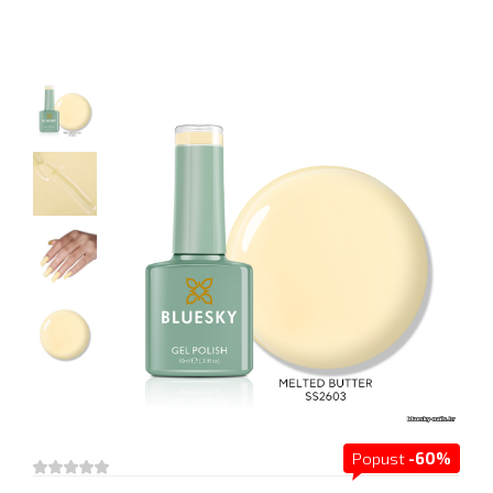
Popust
-60%