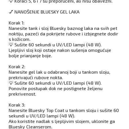
💡 Koraci 5, 6 i 7 su preporučeni, ali nisu obavezni.
💅 NANOŠENJE BLUESKY GEL LAKA
Korak 1:
Nanesite tank i sloj Bluesky baznog laka na svih pet
noktiju, pazeći da pokrijete rubove i izbjegnete dodir
s kožicom.
💡 Sušite 60 sekundi u UV/LED lampi (48 W).
Ljepljivi sloj koji ostaje nakon sušenja omogućuje
bolje prianjanje boje.
Korak 2:
Nanesite gel lak u odabranoj boji u tankom sloju,
prekrivajući rubove nokta.
💡 Sušite 60 sekundi u UV/LED lampi (48 W).
Ponovite postupak dok ne postignete željenu
prekrivenost.
Korak 3:
Nanesite Bluesky Top Coat u tankom sloju i sušite 60
sekundi u UV/LED lampi (48 W).
Ako koristite nadlak s ljepljivim slojem, uklonite ga
Bluesky Cleanserom.