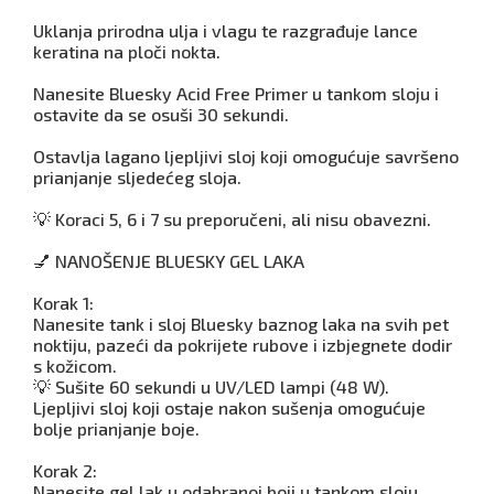
Uklanja prirodna ulja i vlagu te razgrađuje lance
keratina na ploči nokta.
Nanesite Bluesky Acid Free Primer u tankom sloju i
ostavite da se osuši 30 sekundi.
Ostavlja lagano ljepljivi sloj koji omogućuje savršeno
prianjanje sljedećeg sloja.
💡 Koraci 5, 6 i 7 su preporučeni, ali nisu obavezni.
💅 NANOŠENJE BLUESKY GEL LAKA
Korak 1:
Nanesite tank i sloj Bluesky baznog laka na svih pet
noktiju, pazeći da pokrijete rubove i izbjegnete dodir
s kožicom.
💡 Sušite 60 sekundi u UV/LED lampi (48 W).
Ljepljivi sloj koji ostaje nakon sušenja omogućuje
bolje prianjanje boje.
Korak 2:
Nanesite gel lak u odabranoj boji u tankom sloju,