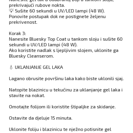
prekrivajući rubove nokta.
💡 Sušite 60 sekundi u UV/LED lampi (48 W).
Ponovite postupak dok ne postignete željenu
prekrivenost.
Korak 3:
Nanesite Bluesky Top Coat u tankom sloju i sušite 60
sekundi u UV/LED lampi (48 W).
Ako koristite nadlak s ljepljivim slojem, uklonite ga
Bluesky Cleanserom.
💧 UKLANJANJE GEL LAKA
Lagano obrusite površinu laka kako biste uklonili sjaj.
Natopite blazinicu u tekućinu za uklanjanje gel laka i
stavite na nokat.
Omotajte folijom ili koristite štipaljke za skidanje.
Ostavite da djeluje 15 minuta.
Uklonite foliju i blazinicu te nježno potisnite gel