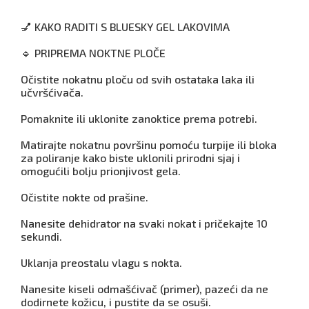
💅 KAKO RADITI S BLUESKY GEL LAKOVIMA
🔹 PRIPREMA NOKTNE PLOČE
Očistite nokatnu ploču od svih ostataka laka ili
učvršćivača.
Pomaknite ili uklonite zanoktice prema potrebi.
Matirajte nokatnu površinu pomoću turpije ili bloka
za poliranje kako biste uklonili prirodni sjaj i
omogućili bolju prionjivost gela.
Očistite nokte od prašine.
Nanesite dehidrator na svaki nokat i pričekajte 10
sekundi.
Uklanja preostalu vlagu s nokta.
Nanesite kiseli odmašćivač (primer), pazeći da ne
dodirnete kožicu, i pustite da se osuši.