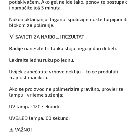
potiskivačem. Ako gel ne ide lako, ponovite postupak
i namačite još 5 minuta.
Nakon uklanjanja, lagano ispolirajte nokte turpijom ili
blokom za poliranje.
💡 SAVJETI ZA NAJBOLJI REZULTAT
Radije nanesite tri tanka sloja nego jedan debeli.
Lakirajte jednu ruku po jednu.
Uvijek zapečatite vrhove noktiju – to će produljiti
trajnost manikira.
Ako se proizvod ne polimerizira pravilno, provjerite
lampu i vrijeme sušenja:
UV lampa: 120 sekundi
UV&LED lampa: 60 sekundi
⚠️ VAŽNO!