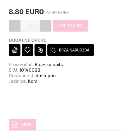
8.80 EURO
22.00 EURO
-
+
DODATNE OPCIJE
BRZA NARUDŽBA
Proizvođač
:
Bluesky nails
SKU
:
10140088
Dostupnost
:
dostupno
Jedinica
:
Kom
OPIS