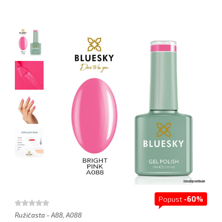
Popust
-60%
Ružičasta - A88, A088