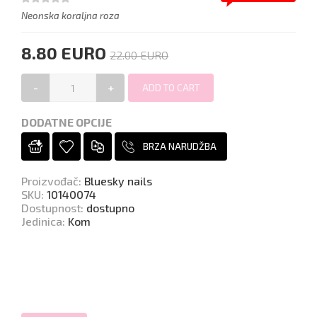
Neonska koraljna roza
8.80 EURO
22.00 EURO
-
+
DODATNE OPCIJE
BRZA NARUDŽBA
Proizvođač
:
Bluesky nails
SKU
:
10140074
Dostupnost
:
dostupno
Jedinica
:
Kom