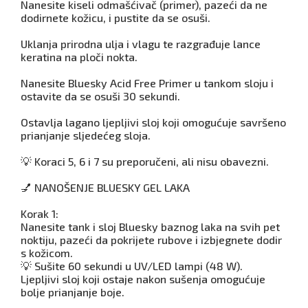
Nanesite kiseli odmašćivač (primer), pazeći da ne
dodirnete kožicu, i pustite da se osuši.
Uklanja prirodna ulja i vlagu te razgrađuje lance
keratina na ploči nokta.
Nanesite Bluesky Acid Free Primer u tankom sloju i
ostavite da se osuši 30 sekundi.
Ostavlja lagano ljepljivi sloj koji omogućuje savršeno
prianjanje sljedećeg sloja.
💡 Koraci 5, 6 i 7 su preporučeni, ali nisu obavezni.
💅 NANOŠENJE BLUESKY GEL LAKA
Korak 1:
Nanesite tank i sloj Bluesky baznog laka na svih pet
noktiju, pazeći da pokrijete rubove i izbjegnete dodir
s kožicom.
💡 Sušite 60 sekundi u UV/LED lampi (48 W).
Ljepljivi sloj koji ostaje nakon sušenja omogućuje
bolje prianjanje boje.