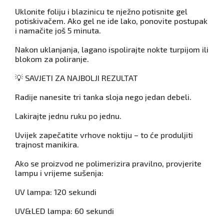
Uklonite foliju i blazinicu te nježno potisnite gel
potiskivačem. Ako gel ne ide lako, ponovite postupak
i namačite još 5 minuta.
Nakon uklanjanja, lagano ispolirajte nokte turpijom ili
blokom za poliranje.
💡 SAVJETI ZA NAJBOLJI REZULTAT
Radije nanesite tri tanka sloja nego jedan debeli.
Lakirajte jednu ruku po jednu.
Uvijek zapečatite vrhove noktiju – to će produljiti
trajnost manikira.
Ako se proizvod ne polimerizira pravilno, provjerite
lampu i vrijeme sušenja:
UV lampa: 120 sekundi
UV&LED lampa: 60 sekundi