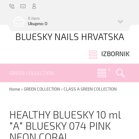
0 item
Ukupno: 0
BLUESKY NAILS HRVATSKA
.
IZBORNIK
GREEN COLLECTION
Home
»
GREEN COLLECTION
»
CLASS A GREEN COLLECTION
HEALTHY BLUESKY 10 ml
"А" BLUESKY 074 PINK
NEON CORAL