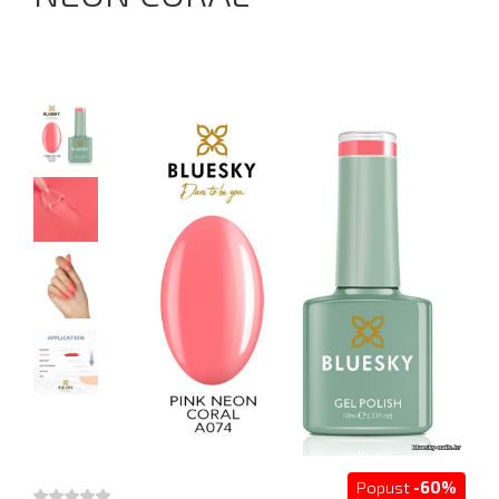
Popust
-60%