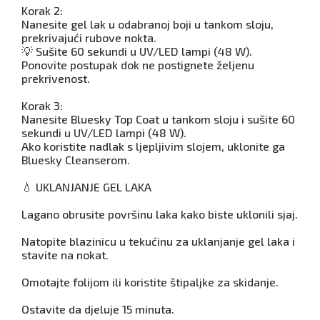
Korak 2:
Nanesite gel lak u odabranoj boji u tankom sloju,
prekrivajući rubove nokta.
💡 Sušite 60 sekundi u UV/LED lampi (48 W).
Ponovite postupak dok ne postignete željenu
prekrivenost.
Korak 3:
Nanesite Bluesky Top Coat u tankom sloju i sušite 60
sekundi u UV/LED lampi (48 W).
Ako koristite nadlak s ljepljivim slojem, uklonite ga
Bluesky Cleanserom.
💧 UKLANJANJE GEL LAKA
Lagano obrusite površinu laka kako biste uklonili sjaj.
Natopite blazinicu u tekućinu za uklanjanje gel laka i
stavite na nokat.
Omotajte folijom ili koristite štipaljke za skidanje.
Ostavite da djeluje 15 minuta.