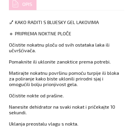
OPIS
💅 KAKO RADITI S BLUESKY GEL LAKOVIMA
🔹 PRIPREMA NOKTNE PLOČE
Očistite nokatnu ploču od svih ostataka laka ili
učvršćivača.
Pomaknite ili uklonite zanoktice prema potrebi.
Matirajte nokatnu površinu pomoću turpije ili bloka
za poliranje kako biste uklonili prirodni sjaj i
omogućili bolju prionjivost gela.
Očistite nokte od prašine.
Nanesite dehidrator na svaki nokat i pričekajte 10
sekundi.
Uklanja preostalu vlagu s nokta.