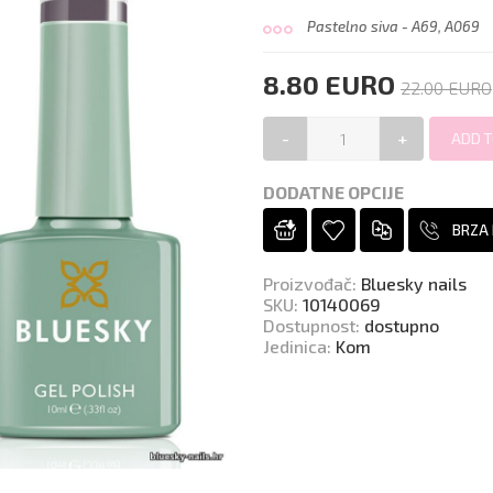
Pastelno siva - A69, A069
8.80 EURO
22.00 EURO
-
+
DODATNE OPCIJE
BRZA
Proizvođač
:
Bluesky nails
SKU
:
10140069
Dostupnost
:
dostupno
Jedinica
:
Kom