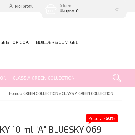
0 item
Moj profil
Ukupno: 0
ASE&TOP COAT
BUILDER&GUM GEL
ION
CLASS A GREEN COLLECTION
Home
»
GREEN COLLECTION
»
CLASS A GREEN COLLECTION
Popust
-60%
Y 10 ml "А" BLUESKY 069