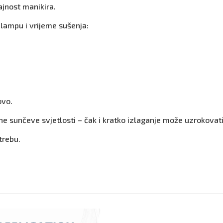
rajnost manikira.
 lampu i vrijeme sušenja:
ovo.
e sunčeve svjetlosti – čak i kratko izlaganje može uzrokovati
trebu.