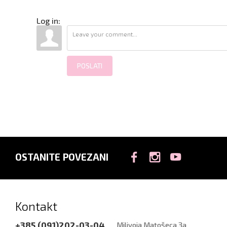
Log in:
POSLATI
OSTANITE POVEZANI
Kontakt
+385 (091)202-03-04
Milivoja Matošeca 3a