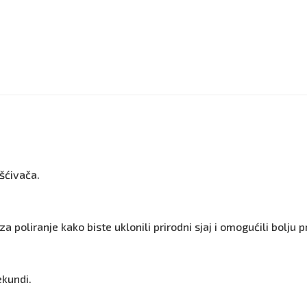
ršćivača.
 poliranje kako biste uklonili prirodni sjaj i omogućili bolju p
ekundi.