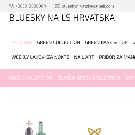
+385912020304
blueskyhrvatska@gmail.com
BLUESKY NAILS HRVATSKA
.
POČETNA
GREEN COLLECTION
GREEN BASE & TOP
G
WEEKLY LAKOVI ZA NOKTE
NAIL ART
PRIBOR ZA MAN
GREEN COLLECTION
CLASSIC GREEN COLLECTION
CAT