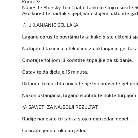
Korak 3:
Nanesite Bluesky Top Coat u tankom sloju i sušite 
Ako koristite nadlak s ljepljivim slojem, uklonite g
💧 UKLANJANJE GEL LAKA
Lagano obrusite površinu laka kako biste uklonili sja
Natopite blazinicu u tekućinu za uklanjanje gel laka 
Omotajte folijom ili koristite štipaljke za skidanje.
Ostavite da djeluje 15 minuta.
Uklonite foliju i blazinicu te nježno potisnite gel p
Nakon uklanjanja, lagano ispolirajte nokte turpijom i
💡 SAVJETI ZA NAJBOLJI REZULTAT
Radije nanesite tri tanka sloja nego jedan debeli.
Lakirajte jednu ruku po jednu.