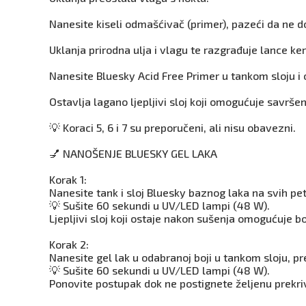
Nanesite kiseli odmašćivač (primer), pazeći da ne do
Uklanja prirodna ulja i vlagu te razgrađuje lance ker
Nanesite Bluesky Acid Free Primer u tankom sloju i 
Ostavlja lagano ljepljivi sloj koji omogućuje savršen
💡 Koraci 5, 6 i 7 su preporučeni, ali nisu obavezni.
💅 NANOŠENJE BLUESKY GEL LAKA
Korak 1:
Nanesite tank i sloj Bluesky baznog laka na svih pet
💡 Sušite 60 sekundi u UV/LED lampi (48 W).
Ljepljivi sloj koji ostaje nakon sušenja omogućuje bo
Korak 2:
Nanesite gel lak u odabranoj boji u tankom sloju, pr
💡 Sušite 60 sekundi u UV/LED lampi (48 W).
Ponovite postupak dok ne postignete željenu prekri