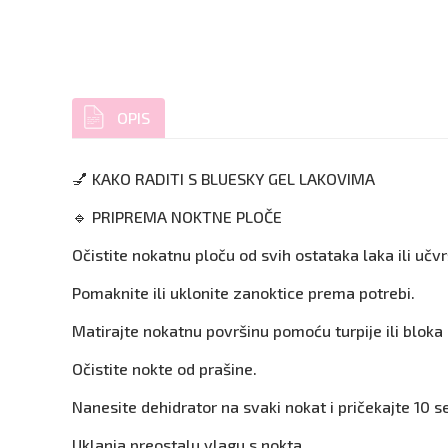
OPIS
💅 KAKO RADITI S BLUESKY GEL LAKOVIMA
🔹 PRIPREMA NOKTNE PLOČE
Očistite nokatnu ploču od svih ostataka laka ili učv
Pomaknite ili uklonite zanoktice prema potrebi.
Matirajte nokatnu površinu pomoću turpije ili bloka za
Očistite nokte od prašine.
Nanesite dehidrator na svaki nokat i pričekajte 10 s
Uklanja preostalu vlagu s nokta.