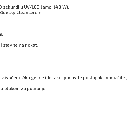
60 sekundi u UV/LED lampi (48 W).
a Bluesky Cleanserom.
j.
i stavite na nokat.
otiskivačem. Ako gel ne ide lako, ponovite postupak i namačite 
li blokom za poliranje.