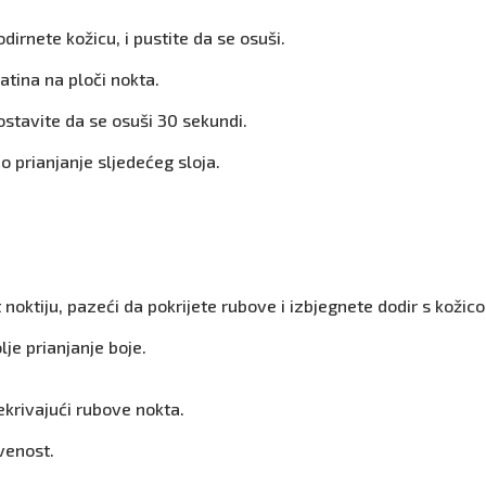
dirnete kožicu, i pustite da se osuši.
atina na ploči nokta.
ostavite da se osuši 30 sekundi.
o prianjanje sljedećeg sloja.
 noktiju, pazeći da pokrijete rubove i izbjegnete dodir s kožic
lje prianjanje boje.
ekrivajući rubove nokta.
venost.