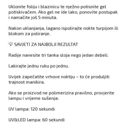
Uklonite foliju i blazinicu te nježno potisnite gel
potiskivačem. Ako gel ne ide lako, ponovite postupak
i namačite još 5 minuta.
Nakon uklanjanja, lagano ispolirajte nokte turpijom ili
blokom za poliranje.
💡 SAVJETI ZA NAJBOLJI REZULTAT
Radije nanesite tri tanka sloja nego jedan debeli.
Lakirajte jednu ruku po jednu.
Uvijek zapečatite vrhove noktiju – to će produljiti
trajnost manikira.
Ako se proizvod ne polimerizira pravilno, provjerite
lampu i vrijeme sušenja:
UV lampa: 120 sekundi
UV&LED lampa: 60 sekundi