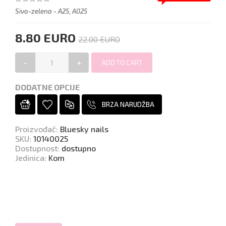
Sivo-zelena - A25, A025
8.80 EURO
22.00 EURO
-
+
DODATNE OPCIJE
BRZA NARUDŽBA
Proizvođač
:
Bluesky nails
SKU
:
10140025
Dostupnost
:
dostupno
Jedinica
:
Kom