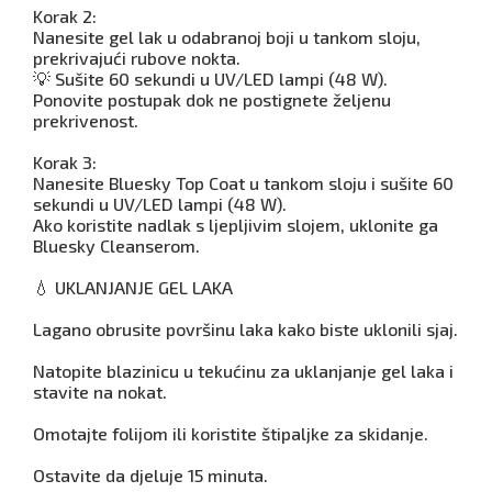
Korak 2:
Nanesite gel lak u odabranoj boji u tankom sloju,
prekrivajući rubove nokta.
💡 Sušite 60 sekundi u UV/LED lampi (48 W).
Ponovite postupak dok ne postignete željenu
prekrivenost.
Korak 3:
Nanesite Bluesky Top Coat u tankom sloju i sušite 60
sekundi u UV/LED lampi (48 W).
Ako koristite nadlak s ljepljivim slojem, uklonite ga
Bluesky Cleanserom.
💧 UKLANJANJE GEL LAKA
Lagano obrusite površinu laka kako biste uklonili sjaj.
Natopite blazinicu u tekućinu za uklanjanje gel laka i
stavite na nokat.
Omotajte folijom ili koristite štipaljke za skidanje.
Ostavite da djeluje 15 minuta.