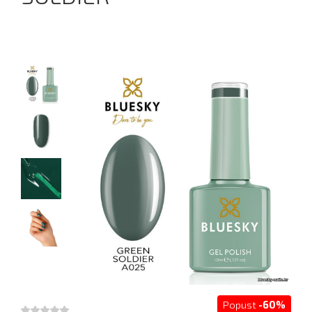
Popust
-60%