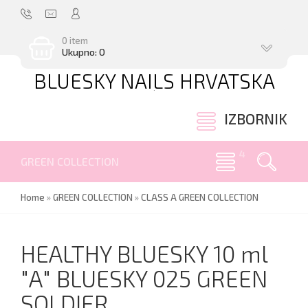
0 item
Ukupno: 0
BLUESKY NAILS HRVATSKA
.
IZBORNIK
GREEN COLLECTION
Home
»
GREEN COLLECTION
»
CLASS A GREEN COLLECTION
HEALTHY BLUESKY 10 ml
"А" BLUESKY 025 GREEN
SOLDIER