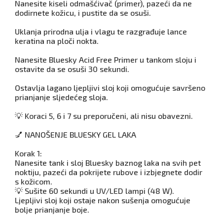
Nanesite kiseli odmašćivač (primer), pazeći da ne
dodirnete kožicu, i pustite da se osuši.
Uklanja prirodna ulja i vlagu te razgrađuje lance
keratina na ploči nokta.
Nanesite Bluesky Acid Free Primer u tankom sloju i
ostavite da se osuši 30 sekundi.
Ostavlja lagano ljepljivi sloj koji omogućuje savršeno
prianjanje sljedećeg sloja.
💡 Koraci 5, 6 i 7 su preporučeni, ali nisu obavezni.
💅 NANOŠENJE BLUESKY GEL LAKA
Korak 1:
Nanesite tank i sloj Bluesky baznog laka na svih pet
noktiju, pazeći da pokrijete rubove i izbjegnete dodir
s kožicom.
💡 Sušite 60 sekundi u UV/LED lampi (48 W).
Ljepljivi sloj koji ostaje nakon sušenja omogućuje
bolje prianjanje boje.