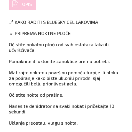
OPIS
💅 KAKO RADITI S BLUESKY GEL LAKOVIMA
🔹 PRIPREMA NOKTNE PLOČE
Očistite nokatnu ploču od svih ostataka laka ili
učvršćivača.
Pomaknite ili uklonite zanoktice prema potrebi.
Matirajte nokatnu površinu pomoću turpije ili bloka
za poliranje kako biste uklonili prirodni sjaj i
omogućili bolju prionjivost gela.
Očistite nokte od prašine.
Nanesite dehidrator na svaki nokat i pričekajte 10
sekundi.
Uklanja preostalu vlagu s nokta.