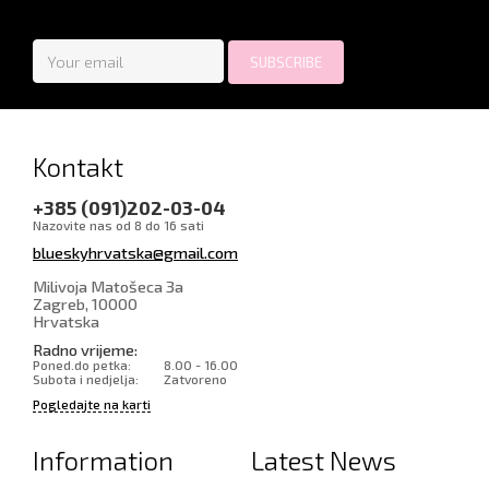
Kontakt
+385 (091)202-03-04
Nazovite nas od 8 do 16 sati
blueskyhrvatska@gmail.com
Milivoja Matošeca 3a
Zagreb
,
10000
Hrvatska
Radno vrijeme:
Poned.do petka:
8.00 - 16.00
Subota i nedjelja:
Zatvoreno
Pogledajte na karti
Information
Latest News