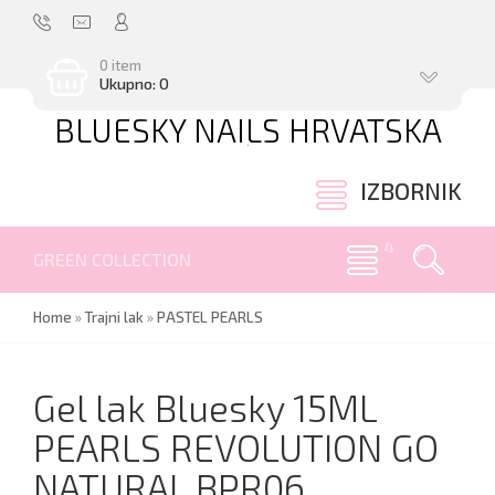
0 item
Ukupno: 0
BLUESKY NAILS HRVATSKA
.
IZBORNIK
GREEN COLLECTION
Home
»
Trajni lak
»
PASTEL PEARLS
Gel lak Bluesky 15ML
PEARLS REVOLUTION GO
NATURAL BPR06