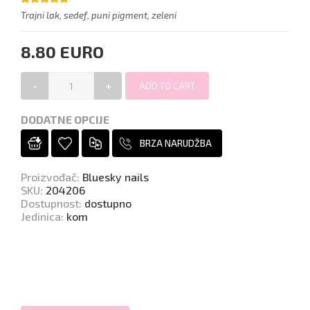
Trajni lak, sedef, puni pigment, zeleni
8.80 EURO
-
+
DODATNE OPCIJE
BRZA NARUDŽBA
Proizvođač
:
Bluesky nails
SKU
:
204206
Dostupnost
:
dostupno
Jedinica
:
kom