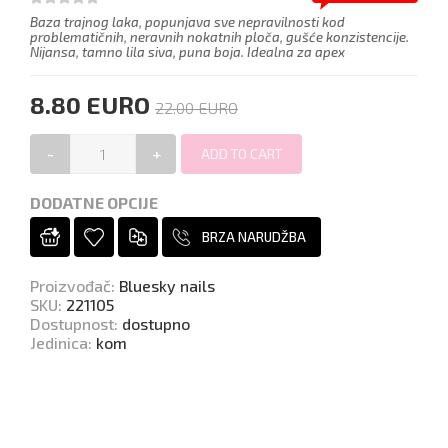
Baza trajnog laka, popunjava sve nepravilnosti kod
problematičnih, neravnih nokatnih ploča, gušće konzistencije.
Nijansa, tamno lila siva, puna boja. Idealna za apex
8.80 EURO
22.00 EURO
-
+
DODATNE OPCIJE
BRZA NARUDŽBA
Proizvođač
:
Bluesky nails
SKU
:
221105
Dostupnost
:
dostupno
Jedinica
:
kom