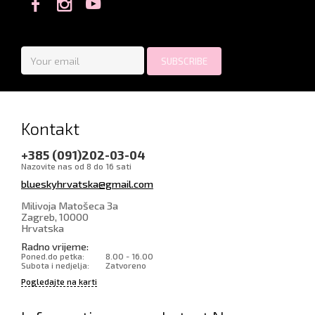
Kontakt
+385 (091)202-03-04
Nazovite nas od 8 do 16 sati
blueskyhrvatska@gmail.com
Milivoja Matošeca 3a
Zagreb
,
10000
Hrvatska
Radno vrijeme:
Poned.do petka:
8.00 - 16.00
Subota i nedjelja:
Zatvoreno
Pogledajte na karti