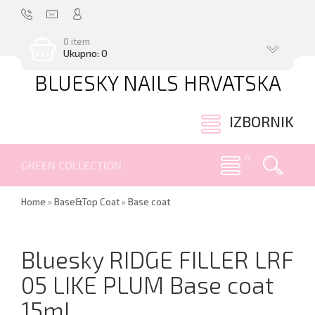
0 item
Ukupno: 0
BLUESKY NAILS HRVATSKA
.
IZBORNIK
GREEN COLLECTION
Home
»
Base&Top Coat
»
Base coat
Bluesky RIDGE FILLER LRF
05 LIKE PLUM Base coat
15ml