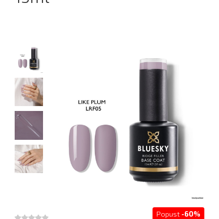
Popust
-60%