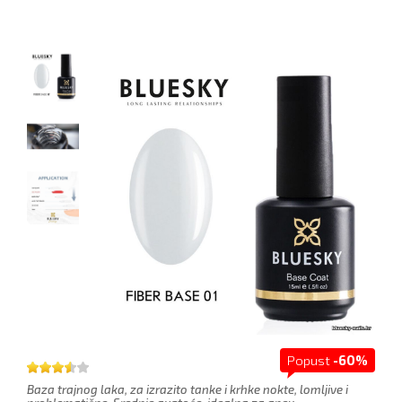
Popust
-60%
Baza trajnog laka, za izrazito tanke i krhke nokte, lomljive i