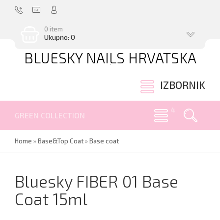
0 item
Ukupno: 0
BLUESKY NAILS HRVATSKA
.
IZBORNIK
GREEN COLLECTION
Home
»
Base&Top Coat
»
Base coat
Bluesky FIBER 01 Base
Coat 15ml