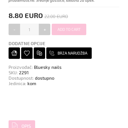
problematične. Srednje gustoće, idealna za apex.
8.80 EURO
22.00 EURO
-
+
DODATNE OPCIJE
BRZA NARUDŽBA
Proizvođač
:
Bluesky nails
SKU
:
2291
Dostupnost
:
dostupno
Jedinica
:
kom
OPIS