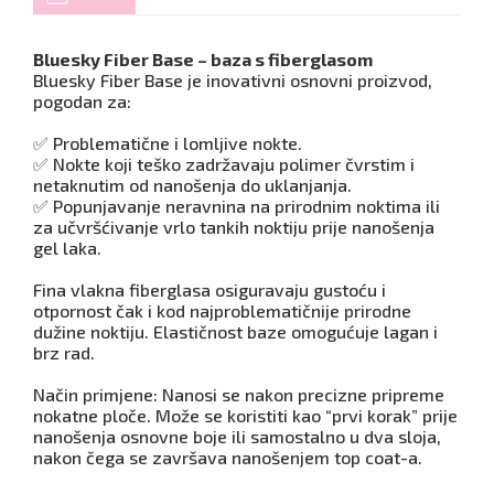
Bluesky Fiber Base – baza s fiberglasom
Bluesky Fiber Base je inovativni osnovni proizvod,
pogodan za:
✅ Problematične i lomljive nokte.
✅ Nokte koji teško zadržavaju polimer čvrstim i
netaknutim od nanošenja do uklanjanja.
✅ Popunjavanje neravnina na prirodnim noktima ili
za učvršćivanje vrlo tankih noktiju prije nanošenja
gel laka.
Fina vlakna fiberglasa osiguravaju gustoću i
otpornost čak i kod najproblematičnije prirodne
dužine noktiju. Elastičnost baze omogućuje lagan i
brz rad.
Način primjene: Nanosi se nakon precizne pripreme
nokatne ploče. Može se koristiti kao “prvi korak” prije
nanošenja osnovne boje ili samostalno u dva sloja,
nakon čega se završava nanošenjem top coat-a.