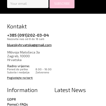
Kontakt
+385 (091)202-03-04
Nazovite nas od 8 do 16 sati
blueskyhrvatska@gmail.com
Milivoja Matošeca 3a
Zagreb
,
10000
Hrvatska
Radno vrijeme:
Poned.do petka:
8.00 - 16.00
Subota i nedjelja:
Zatvoreno
Pogledajte na karti
Information
Latest News
GDPR
Pomoć i FAQs