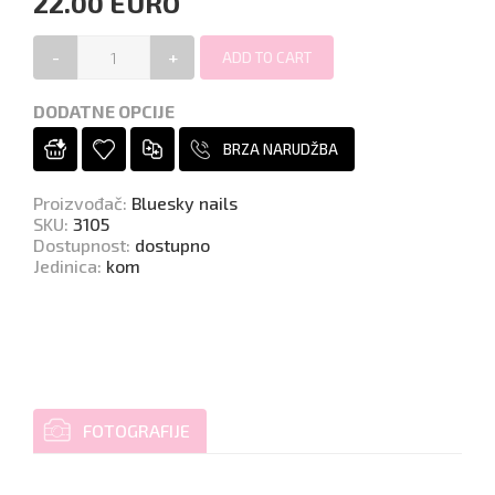
22.00 EURO
-
+
DODATNE OPCIJE
BRZA NARUDŽBA
Proizvođač
:
Bluesky nails
SKU
:
3105
Dostupnost
:
dostupno
Jedinica
:
kom
FOTOGRAFIJE