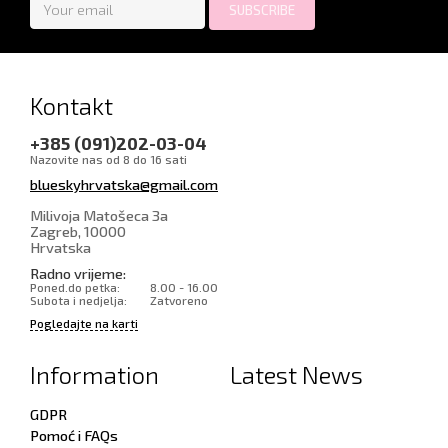
Kontakt
+385 (091)202-03-04
Nazovite nas od 8 do 16 sati
blueskyhrvatska@gmail.com
Milivoja Matošeca 3a
Zagreb
,
10000
Hrvatska
Radno vrijeme:
Poned.do petka:
8.00 - 16.00
Subota i nedjelja:
Zatvoreno
Pogledajte na karti
Information
Latest News
GDPR
Pomoć i FAQs