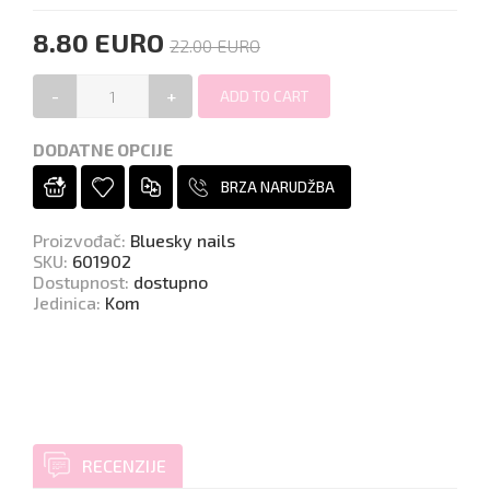
8.80 EURO
22.00 EURO
-
+
DODATNE OPCIJE
BRZA NARUDŽBA
Proizvođač
:
Bluesky nails
SKU
:
601902
Dostupnost
:
dostupno
Jedinica
:
Kom
RECENZIJE