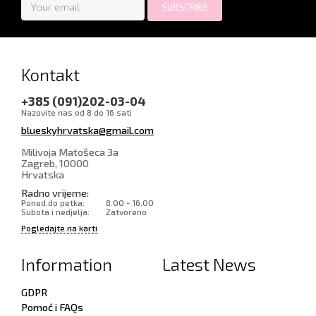
Kontakt
+385 (091)202-03-04
Nazovite nas od 8 do 16 sati
blueskyhrvatska@gmail.com
Milivoja Matošeca 3a
Zagreb
,
10000
Hrvatska
Radno vrijeme:
Poned.do petka:
8.00 - 16.00
Subota i nedjelja:
Zatvoreno
Pogledajte na karti
Information
Latest News
GDPR
Pomoć i FAQs