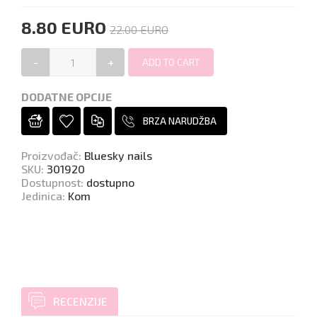
8.80 EURO
22.00 EURO
-
+
DODATNE OPCIJE
BRZA NARUDŽBA
Proizvođač
:
Bluesky nails
SKU
:
301920
Dostupnost
:
dostupno
Jedinica
:
Kom
RECENZIJE